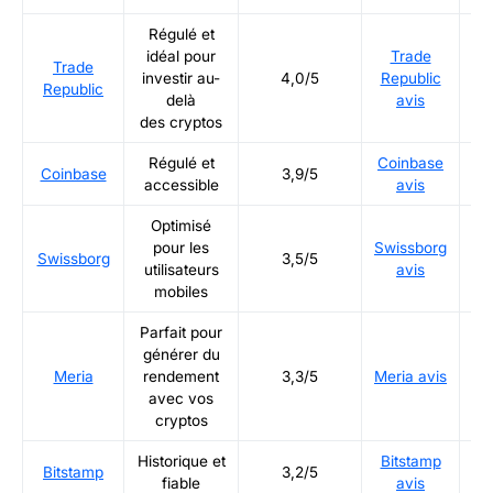
Régulé et
idéal pour
Trade
Trade
Ré
investir au-
4,0/5
Republic
Republic
delà
avis
des cryptos
Régulé et
Coinbase
Ré
Coinbase
3,9/5
accessible
avis
Optimisé
pour les
Swissborg
Ré
Swissborg
3,5/5
utilisateurs
avis
mobiles
Parfait pour
générer du
Ré
Meria
rendement
3,3/5
Meria avis
avec vos
cryptos
Historique et
Bitstamp
Ré
Bitstamp
3,2/5
fiable
avis