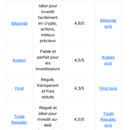
Idéal pour
investir
facilement
Bitpanda
Ré
Bitpanda
en crypto,
4,6/5
avis
actions,
métaux
précieux
Fiable et
parfait pour
Kraken
Ré
Kraken
4,5/5
les
avis
investisseurs
Régulé,
transparent
Ré
Finst
4,3/5
Finst avis
et frais
réduits
Régulé et
idéal pour
Trade
Trade
Ré
investir au-
4,0/5
Republic
Republic
delà
avis