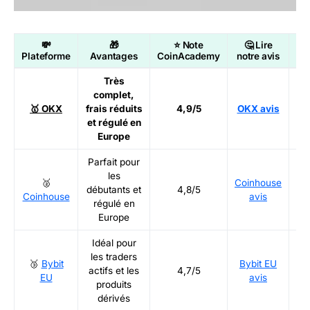
💸
🎁
⭐ Note
🤔 Lire

Plateforme
Avantages
CoinAcademy
notre avis
Très
complet,
Ré
🥇 OKX
frais réduits
4,9/5
OKX avis
et régulé en
Europe
Parfait pour
les
🥈
Coinhouse
Ré
débutants et
4,8/5
Coinhouse
avis
régulé en
Europe
Idéal pour
les traders
🥉
Bybit
Bybit EU
Ré
actifs et les
4,7/5
EU
avis
produits
dérivés