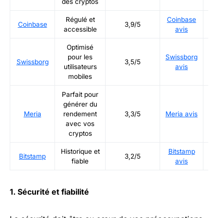
des cryptos
Régulé et
Coinbase
Ré
Coinbase
3,9/5
accessible
avis
Optimisé
pour les
Swissborg
Ré
Swissborg
3,5/5
utilisateurs
avis
mobiles
Parfait pour
générer du
Ré
Meria
rendement
3,3/5
Meria avis
avec vos
cryptos
Historique et
Bitstamp
Ré
Bitstamp
3,2/5
fiable
avis
1. Sécurité et fiabilité