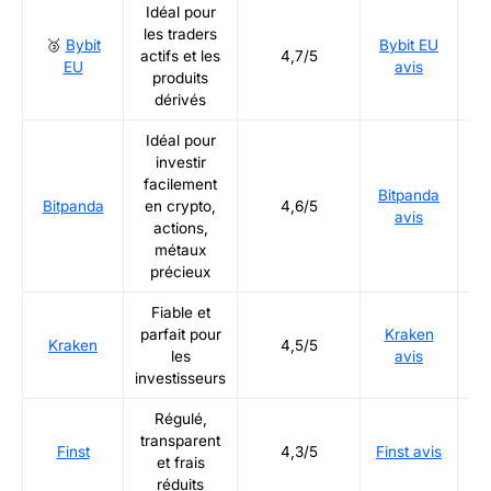
Idéal pour
les traders
🥉
Bybit
Bybit EU
Ré
actifs et les
4,7/5
EU
avis
produits
dérivés
Idéal pour
investir
facilement
Bitpanda
Ré
Bitpanda
en crypto,
4,6/5
avis
actions,
métaux
précieux
Fiable et
parfait pour
Kraken
Ré
Kraken
4,5/5
les
avis
investisseurs
Régulé,
transparent
Ré
Finst
4,3/5
Finst avis
et frais
réduits