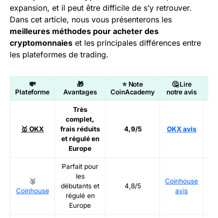
expansion, et il peut être difficile de s’y retrouver.
Dans cet article, nous vous présenterons les
meilleures méthodes pour acheter des
cryptomonnaies
et les principales différences entre
les plateformes de trading.
💸
🎁
⭐ Note
🤔 Lire

Plateforme
Avantages
CoinAcademy
notre avis
Très
complet,
Ré
🥇 OKX
frais réduits
4,9/5
OKX avis
et régulé en
Europe
Parfait pour
les
🥈
Coinhouse
Ré
débutants et
4,8/5
Coinhouse
avis
régulé en
Europe