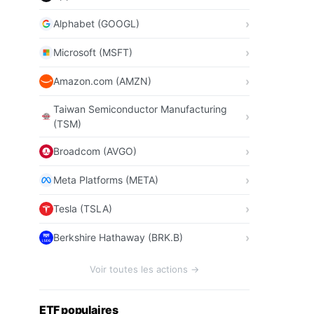
Alphabet (GOOGL)
Microsoft (MSFT)
Amazon.com (AMZN)
Taiwan Semiconductor Manufacturing
(TSM)
Broadcom (AVGO)
Meta Platforms (META)
Tesla (TSLA)
Berkshire Hathaway (BRK.B)
Voir toutes les actions →
ETF populaires