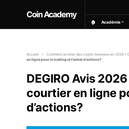
Coin Academy
🏠︎
Académie
Accueil
Comment acheter des crypto monnaies en 2026 ? G
en ligne pour le trading et l’achat d’actions?
DEGIRO Avis 2026 &
courtier en ligne po
d’actions?