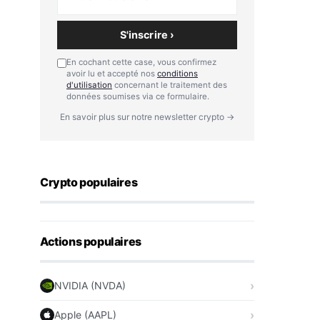
S'inscrire ›
En cochant cette case, vous confirmez
avoir lu et accepté nos
conditions
d'utilisation
concernant le traitement des
données soumises via ce formulaire.
En savoir plus sur notre newsletter crypto →
Crypto populaires
Actions populaires
NVIDIA (NVDA)
Apple (AAPL)