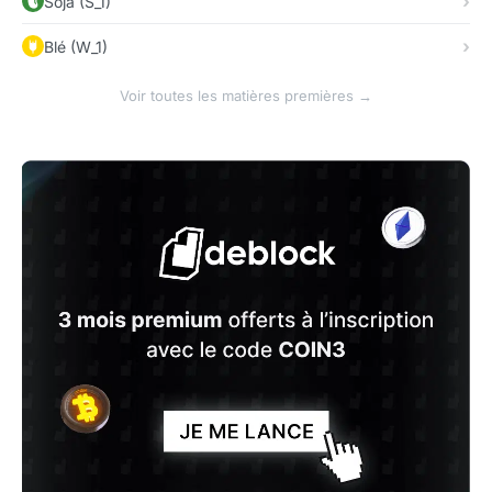
Soja (S_1)
Blé (W_1)
Voir toutes les matières premières →