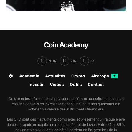
Coin Academy
201K
21K
3K
🏠︎
Académie
Actualités
Crypto
Airdrops
✦
Investir
Vidéos
Outils
Contact
Ce site et les informations qui y sont publiées ne constituent en aucun
cas des conseils en investissement ni une incitation quelconque à
acheter ou vendre des instruments financiers.
Les CFD sont des instruments complexes et présentent un risque élevé
de perte rapide en capital en raison de l'effet de levier. Entre 74 et 89 %
des comptes de clients de détail perdent de l'argent lors de la