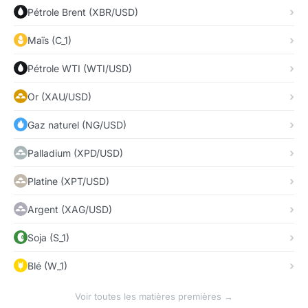
Pétrole Brent (XBR/USD)
Maïs (C_1)
Pétrole WTI (WTI/USD)
Or (XAU/USD)
Gaz naturel (NG/USD)
Palladium (XPD/USD)
Platine (XPT/USD)
Argent (XAG/USD)
Soja (S_1)
Blé (W_1)
Voir toutes les matières premières →