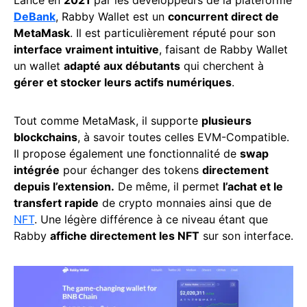
Lancé en
2021
par les développeurs de la plateforme
DeBank
, Rabby Wallet est un
concurrent direct de
MetaMask
. Il est particulièrement réputé pour son
interface vraiment intuitive
, faisant de Rabby Wallet
un wallet
adapté aux débutants
qui cherchent à
gérer et stocker leurs actifs numériques
.
Tout comme MetaMask, il supporte
plusieurs
blockchains
, à savoir toutes celles EVM-Compatible.
Il propose également une fonctionnalité de
swap
intégrée
pour échanger des tokens
directement
depuis l’extension.
De même, il permet
l’achat et le
transfert rapide
de crypto monnaies ainsi que de
NFT
. Une légère différence à ce niveau étant que
Rabby
affiche directement les NFT
sur son interface.