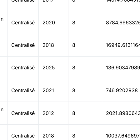
in
Centralisé
2020
8
8784.696332
Centralisé
2018
8
16949.613116
Centralisé
2025
8
136.9034798
Centralisé
2021
8
746.9202938
in
Centralisé
2012
8
2021.898064
Centralisé
2018
8
10037.64969