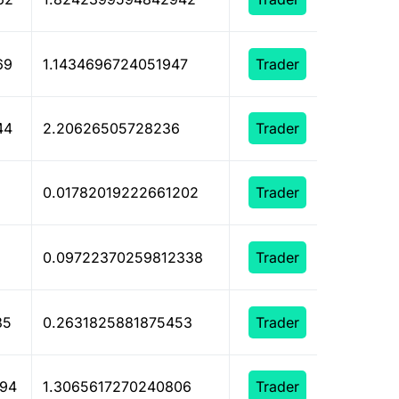
69
1.1434696724051947
Trader
44
2.20626505728236
Trader
9
0.01782019222661202
Trader
0.09722370259812338
Trader
35
0.2631825881875453
Trader
794
1.3065617270240806
Trader