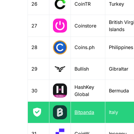
26
CoinTR
Turkey
British Virg
27
Coinstore
Islands
28
Coins.ph
Philippines
29
Bullish
Gibraltar
HashKey
30
Bermuda
Global
Bitpanda
Italy
31
CoinW
Inconnu