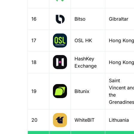
16
Bitso
Gibraltar
17
OSL HK
Hong Kon
HashKey
18
Hong Kon
Exchange
Saint
Vincent an
19
Bitunix
the
Grenadine
20
WhiteBIT
Lithuania