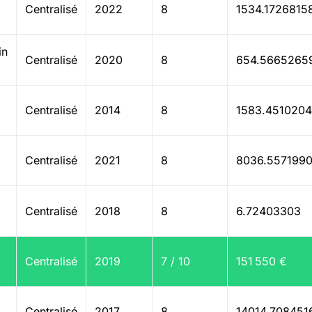
Centralisé
2022
8
1534.1726815
in
Centralisé
2020
8
654.5665265
Centralisé
2014
8
1583.451020
Centralisé
2021
8
8036.557199
Centralisé
2018
8
6.72403303
Centralisé
2019
7 / 10
151 550 €
Centralisé
2017
8
14014.708451