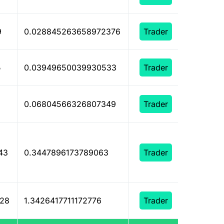
9
0.028845263658972376
Trader
5
0.03949650039930533
Trader
6
0.06804566326807349
Trader
43
0.3447896173789063
Trader
928
1.3426417711172776
Trader