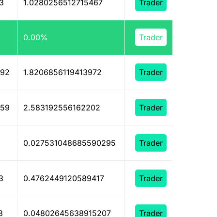
3
1.0280256512715467
Trader
0.00%
309
Trader
592
1.8206856119413972
Trader
959
2.583192556162202
Trader
0.027531048685590295
Trader
3
0.4762449120589417
Trader
3
0.04802645638915207
Trader