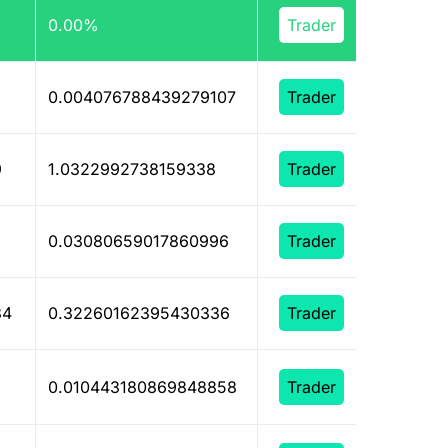
0.00%
309
Trader
0.004076788439279107
Trader
9
1.0322992738159338
Trader
0.03080659017860996
Trader
84
0.32260162395430336
Trader
0.010443180869848858
Trader