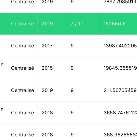
Centralisé
2019
9
7897.7985919
Centralisé
2019
7 / 10
151 550 €
Centralisé
2017
9
13987.40220
in
Centralisé
2015
9
19845.35551
Centralisé
2019
9
211.50705459
in
Centralisé
2018
9
3658.7476112
Centralisé
2018
9
368.9628553