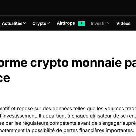
Airdrops
Actualités
Crypto
Investir
Vidéos
✦
orme crypto monnaie par
ce
matif et repose sur des données telles que les volumes tradés
nvestissement. Il appartient à chaque utilisateur de se ren
rées par les régulateurs compétents avant de s’engager auprè
 notamment la possibilité de pertes financières importante