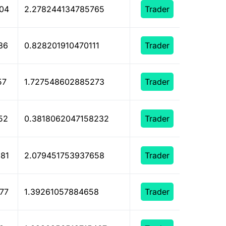
04
2.278244134785765
Trader
36
0.828201910470111
Trader
57
1.727548602885273
Trader
52
0.3818062047158232
Trader
81
2.079451753937658
Trader
77
1.39261057884658
Trader