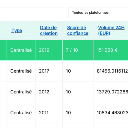
Date de
Score de
Volume 24H
Type
création
confiance
(EUR)
Centralisé
2019
7 / 10
151 550 €
Centralisé
2017
10
81456.011611
Centralisé
2012
10
13729.07226
Centralisé
2011
10
10834.46302