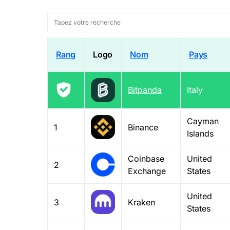
Rang
Logo
Nom
Pays
Bitpanda
Italy
Cayman
1
Binance
Islands
Coinbase
United
2
Exchange
States
United
3
Kraken
States