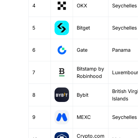
4
OKX
Seychelles
5
Bitget
Seychelles
6
Gate
Panama
Bitstamp by
7
Luxembou
Robinhood
British Virg
8
Bybit
Islands
9
MEXC
Seychelles
Crypto.com