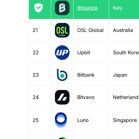
Bitpanda
Italy
21
OSL Global
Australia
22
Upbit
South Kore
23
Bitbank
Japan
24
Bitvavo
Netherland
25
Luno
Singapore