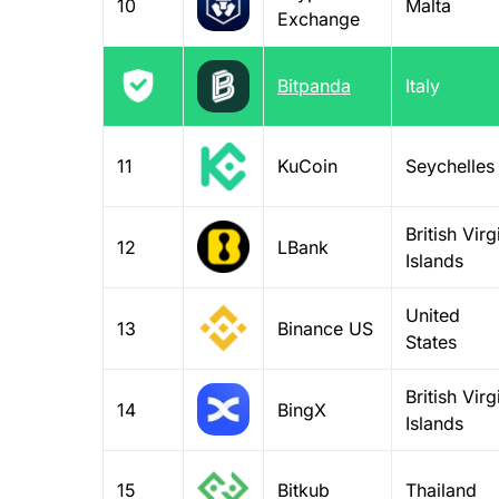
10
Malta
Exchange
Bitpanda
Italy
11
KuCoin
Seychelles
British Virg
12
LBank
Islands
United
13
Binance US
States
British Virg
14
BingX
Islands
15
Bitkub
Thailand