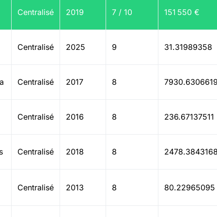
Centralisé
2019
7 / 10
151 550 €
Centralisé
2025
9
31.31989358
a
Centralisé
2017
8
7930.630661
Centralisé
2016
8
236.67137511
s
Centralisé
2018
8
2478.384316
Centralisé
2013
8
80.22965095