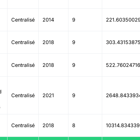
Centralisé
2014
9
221.6035002
g
Centralisé
2018
9
303.4315387
g
Centralisé
2018
9
522.7602471
d
Centralisé
2021
9
2648.843393
s
Centralisé
2018
8
10314.83433