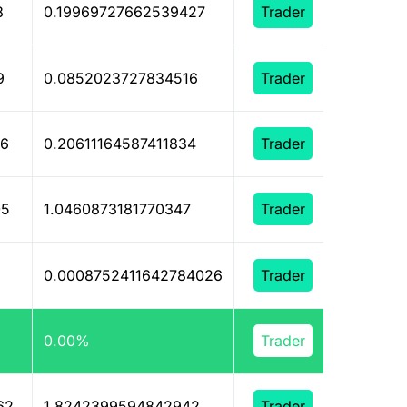
8
0.19969727662539427
Trader
9
0.0852023727834516
Trader
46
0.20611164587411834
Trader
05
1.0460873181770347
Trader
0.0008752411642784026
Trader
0.00%
309
Trader
62
1.8242399594842942
Trader