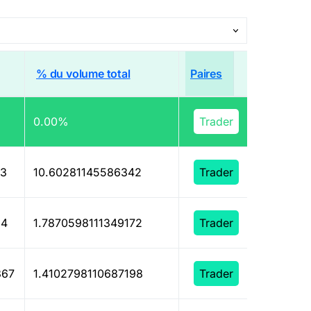
% du volume total
Paires
0.00%
309
Trader
23
10.60281145586342
Trader
84
1.7870598111349172
Trader
367
1.4102798110687198
Trader