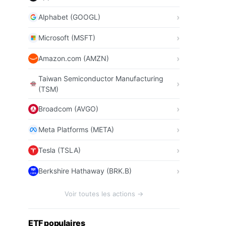
Alphabet (GOOGL)
Microsoft (MSFT)
Amazon.com (AMZN)
Taiwan Semiconductor Manufacturing
(TSM)
Broadcom (AVGO)
Meta Platforms (META)
Tesla (TSLA)
Berkshire Hathaway (BRK.B)
Voir toutes les actions →
ETF populaires