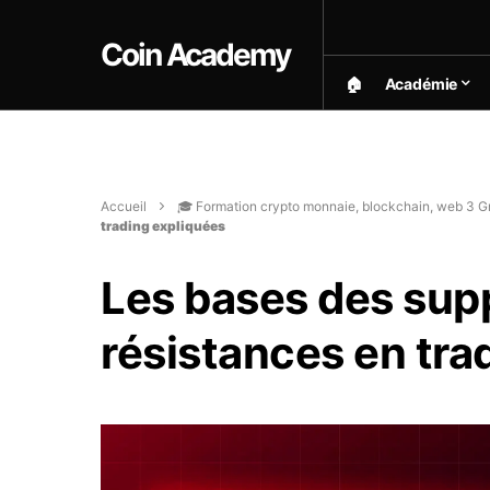
Coin Academy
🏠︎
Académie
Accueil
🎓 Formation crypto monnaie, blockchain, web 3 Gr
trading expliquées
Les bases des sup
résistances en tra