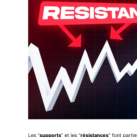
Les “
supports
” et les “
résistances
” font parti