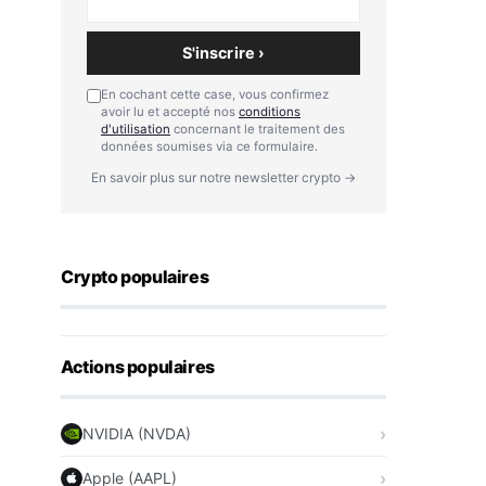
S'inscrire ›
En cochant cette case, vous confirmez
avoir lu et accepté nos
conditions
d'utilisation
concernant le traitement des
données soumises via ce formulaire.
En savoir plus sur notre newsletter crypto →
Crypto populaires
Actions populaires
NVIDIA (NVDA)
Apple (AAPL)