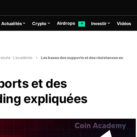
Airdrops
Actualités
Crypto
Investir
Vidéos
✦
atuite : L’académie
Les bases des supports et des résistances en
ports et des
ding expliquées