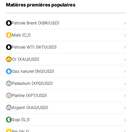
Matières premières populaires
Pétrole Brent (XBR/USD)
Maïs (C_1)
Pétrole WTI (WTI/USD)
Or (XAU/USD)
Gaz naturel (NG/USD)
Palladium (XPD/USD)
Platine (XPT/USD)
Argent (XAG/USD)
Soja (S_1)
Blé (W_1)