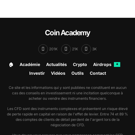
Coin Academy
201K
21K
3K
🏠︎
Académie
Actualités
Crypto
Airdrops
✦
Investir
Vidéos
Outils
Contact
Ce site et les informations qui y sont publiées ne constituent en aucun
cas des conseils en investissement ni une incitation quelconque à
acheter ou vendre des instruments financiers.
Les CFD sont des instruments complexes et présentent un risque élevé
de perte rapide en capital en raison de l'effet de levier. Entre 74 et 89 %
des comptes de clients de détail perdent de l'argent lors de la
négociation de CFD.