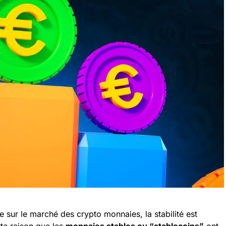
 sur le marché des crypto monnaies, la stabilité est
te raison que les
monnaies stables ou “stablecoins”
ont