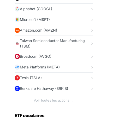
Alphabet (GOOGL)
Microsoft (MSFT)
Amazon.com (AMZN)
Taiwan Semiconductor Manufacturing
(TSM)
Broadcom (AVGO)
Meta Platforms (META)
Tesla (TSLA)
Berkshire Hathaway (BRK.B)
Voir toutes les actions →
ETF populaires