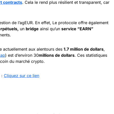
t contracts
. Cela le rend plus résilient et transparent, car
estion de l’agEUR. En effet, Le protocole offre également
rpétuels,
un
bridge
ainsi qu’un
service “EARN”
ments.
ue actuellement aux alentours des
1.7 million de dollars
,
cap
) est d’environ 30
millions de dollars
. Ces statistiques
lecoin du marché crypto.
 :
Cliquez sur ce lien