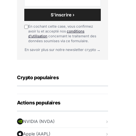
S'inscrire ›
En cochant cette case, vous confirmez
avoir lu et accepté nos
conditions
d'utilisation
concernant le traitement des
données soumises via ce formulaire.
En savoir plus sur notre newsletter crypto →
Crypto populaires
Actions populaires
NVIDIA (NVDA)
Apple (AAPL)