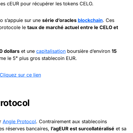
) des cEUR pour récupérer les tokens CELO.
lo s’appuie sur une
série d’oracles
blockchain
. Ces
protocole le
taux de marché actuel entre le CELO et
0 dollars
et une
capitalisation
boursière d’environ
15
me le 5ᵉ plus gros stablecoin EUR.
Cliquez sur ce lien
Protocol
ar
Angle Protocol
. Contrairement aux stablecoins
des réserves bancaires,
l’agEUR est surcollatéralisé
et sa