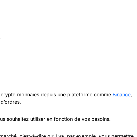
)
s crypto monnaies depuis une plateforme comme
Binance
,
s d’ordres.
s souhaitez utiliser en fonction de vos besoins.
marché, c’est-à-dire qu’il va, par exemple, vous permettre