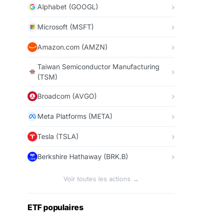
Alphabet (GOOGL)
Microsoft (MSFT)
Amazon.com (AMZN)
Taiwan Semiconductor Manufacturing
(TSM)
Broadcom (AVGO)
Meta Platforms (META)
Tesla (TSLA)
Berkshire Hathaway (BRK.B)
Voir toutes les actions →
ETF populaires