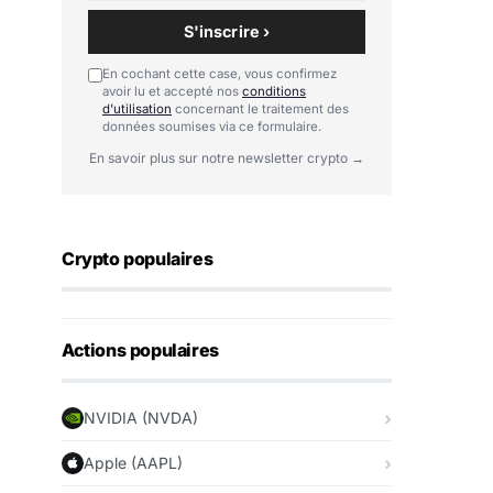
S'inscrire ›
En cochant cette case, vous confirmez
avoir lu et accepté nos
conditions
d'utilisation
concernant le traitement des
données soumises via ce formulaire.
En savoir plus sur notre newsletter crypto →
Crypto populaires
Actions populaires
NVIDIA (NVDA)
Apple (AAPL)