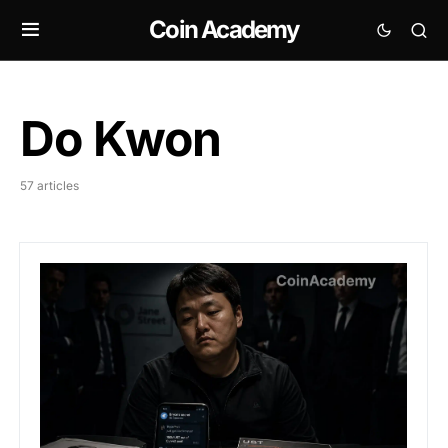
Coin Academy
Do Kwon
57 articles
Jane Street : les documents déclassifiés révèlent un 