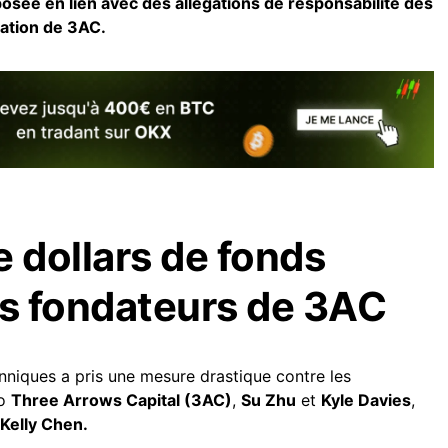
sée en lien avec des allégations de responsabilité des
ation de 3AC.
de dollars de fonds
es fondateurs de 3AC
tanniques a pris une mesure drastique contre les
to
Three Arrows Capital (3AC)
,
Su Zhu
et
Kyle Davies
,
Kelly Chen.