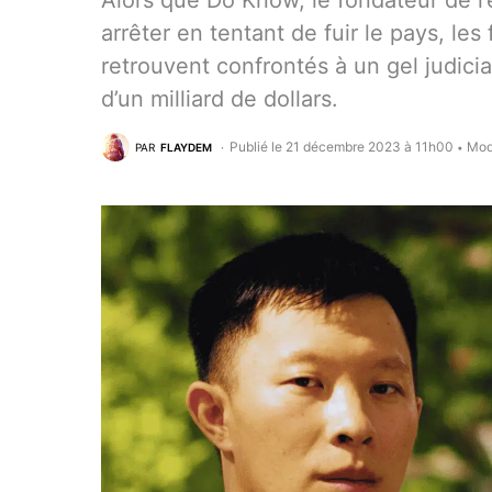
Alors que Do Know, le fondateur de l
arrêter en tentant de fuir le pays, le
retrouvent confrontés à un gel judicia
d’un milliard de dollars.
Publié le 21 décembre 2023 à 11h00
Mod
PAR
FLAYDEM
•