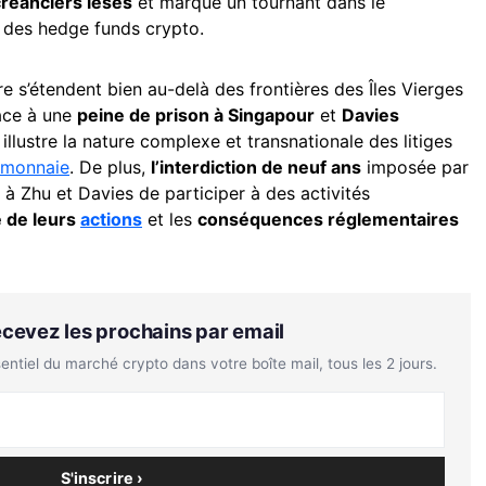
créanciers lésés
et marque un tournant dans le
t des hedge funds crypto.
re s’étendent bien au-delà des frontières des Îles Vierges
face à une
peine de prison à Singapour
et
Davies
 illustre la nature complexe et transnationale des litiges
omonnaie
. De plus,
l’interdiction de neuf ans
imposée par
à Zhu et Davies de participer à des activités
é de leurs
actions
et les
conséquences réglementaires
Recevez les prochains par email
tiel du marché crypto dans votre boîte mail, tous les 2 jours.
S'inscrire ›