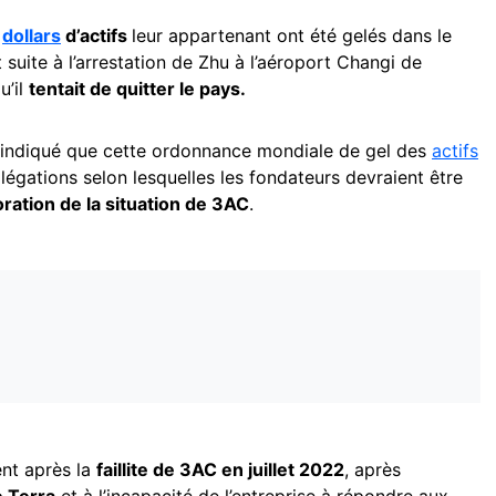
e
dollars
d’actifs
leur appartenant ont été gelés dans le
 suite à l’arrestation de Zhu à l’aéroport Changi de
u’il
tentait de quitter le pays.
a indiqué que cette ordonnance mondiale de gel des
actifs
allégations selon lesquelles les fondateurs devraient être
oration de la situation de 3AC
.
nt après la
faillite de 3AC en juillet 2022
, après
e Terra
et à l’incapacité de l’entreprise à répondre aux