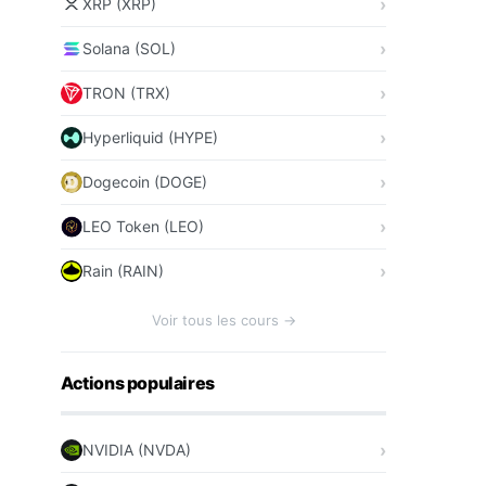
XRP (XRP)
Solana (SOL)
TRON (TRX)
Hyperliquid (HYPE)
Dogecoin (DOGE)
LEO Token (LEO)
Rain (RAIN)
Voir tous les cours →
Actions populaires
NVIDIA (NVDA)