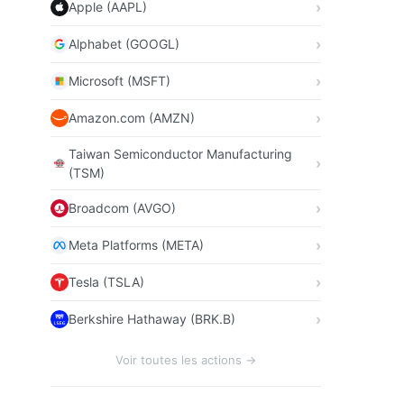
Apple (AAPL)
Alphabet (GOOGL)
Microsoft (MSFT)
Amazon.com (AMZN)
Taiwan Semiconductor Manufacturing
(TSM)
Broadcom (AVGO)
Meta Platforms (META)
Tesla (TSLA)
Berkshire Hathaway (BRK.B)
Voir toutes les actions →