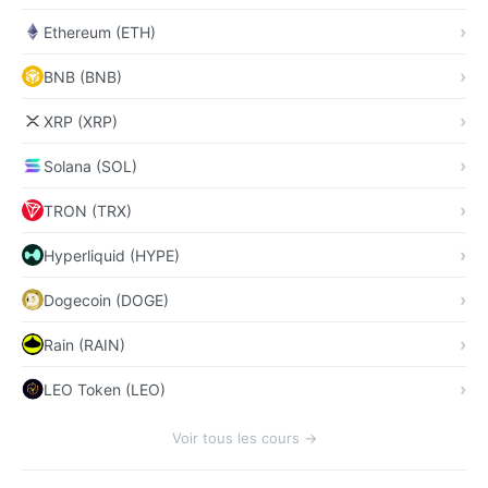
Ethereum (ETH)
BNB (BNB)
XRP (XRP)
Solana (SOL)
TRON (TRX)
Hyperliquid (HYPE)
Dogecoin (DOGE)
Rain (RAIN)
LEO Token (LEO)
Voir tous les cours →