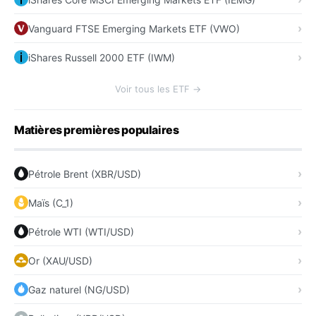
Vanguard FTSE Emerging Markets ETF (VWO)
iShares Russell 2000 ETF (IWM)
Voir tous les ETF →
Matières premières populaires
Pétrole Brent (XBR/USD)
Maïs (C_1)
Pétrole WTI (WTI/USD)
Or (XAU/USD)
Gaz naturel (NG/USD)