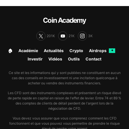
Coin Academy
201K
21K
3K
🏠︎
Académie
Actualités
Crypto
Airdrops
✦
Investir
Vidéos
Outils
Contact
Ce site et les informations qui y sont publiées ne constituent en aucun
cas des conseils en investissement ni une incitation quelconque à
acheter ou vendre des instruments financiers.
Les CFD sont des instruments complexes et présentent un risque élevé
de perte rapide en capital en raison de l'effet de levier. Entre 74 et 89 %
des comptes de clients de détail perdent de l'argent lors de la
négociation de CFD.
Vous devez vous assurer que vous comprenez comment les CFD
fonctionnent et que vous pouvez vous permettre de prendre le risque
élevé de perdre votre argent