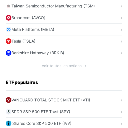
Taiwan Semiconductor Manufacturing (TSM)
Broadcom (AVGO)
Meta Platforms (META)
Tesla (TSLA)
Berkshire Hathaway (BRK.B)
Voir toutes les actions →
ETF populaires
VANGUARD TOTAL STOCK MKT ETF (VTI)
SPDR S&P 500 ETF Trust (SPY)
iShares Core S&P 500 ETF (IVV)