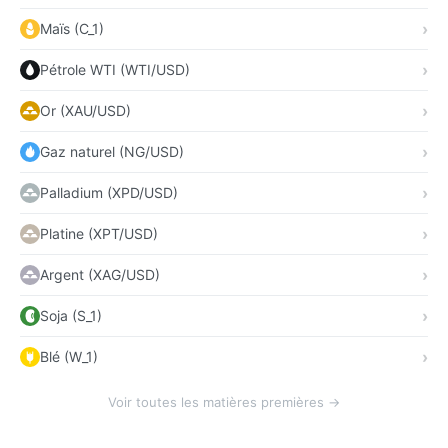
Maïs (C_1)
Pétrole WTI (WTI/USD)
Or (XAU/USD)
Gaz naturel (NG/USD)
Palladium (XPD/USD)
Platine (XPT/USD)
Argent (XAG/USD)
Soja (S_1)
Blé (W_1)
Voir toutes les matières premières →