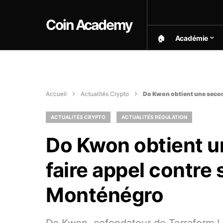
Coin Academy
🏠︎
Académie
Accueil
Actualités Crypto
Do Kwon obtient une secon
ACTUALITÉS CRYPTO
ACTUALITÉS RÉGULATION
Do Kwon obtient 
faire appel contre 
Monténégro