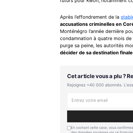
futurs pour Kwon, notamment con
Après l’effondrement de la
stabl
accusations criminelles en Cor
Monténégro l’année dernière pour
condamnation à quatre mois de pr
purge sa peine, les autorités m
décider de sa destination finale
Cet article vous a plu ? 
Rejoignez +40 000 abonnés. L'essen
En cochant cette case, vous confirmez
des données soumises via ce formulai