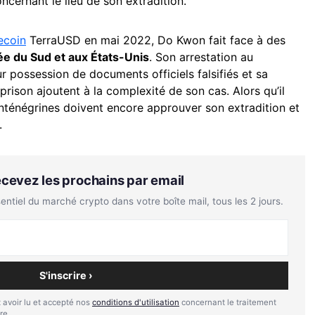
cernant le lieu de son extradition.
ecoin
TerraUSD en mai 2022, Do Kwon fait face à des
ée du Sud et aux États-Unis
. Son arrestation au
 possession de documents officiels falsifiés et sa
ison ajoutent à la complexité de son cas. Alors qu’il
onténégrines doivent encore approuver son extradition et
.
Recevez les prochains par email
tiel du marché crypto dans votre boîte mail, tous les 2 jours.
S'inscrire ›
 avoir lu et accepté nos
conditions d'utilisation
concernant le traitement
re.