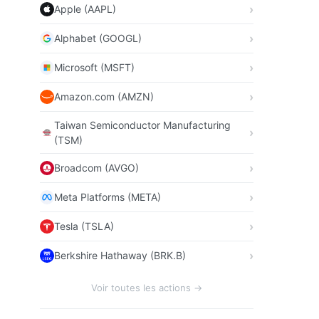
Apple (AAPL)
Alphabet (GOOGL)
Microsoft (MSFT)
Amazon.com (AMZN)
Taiwan Semiconductor Manufacturing
(TSM)
Broadcom (AVGO)
Meta Platforms (META)
Tesla (TSLA)
Berkshire Hathaway (BRK.B)
Voir toutes les actions →