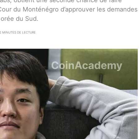
abs, obtient une seconde chance de faire
e Cour du Monténégro d’approuver les demandes
 Corée du Sud.
2 MINUTES DE LECTURE