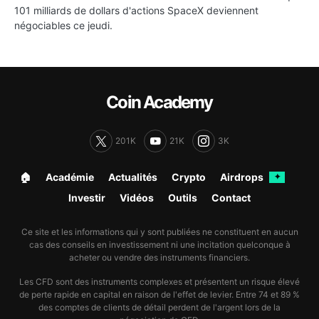
101 milliards de dollars d'actions SpaceX deviennent
négociables ce jeudi.
Coin Academy
201K
21K
3K
🏠︎
Académie
Actualités
Crypto
Airdrops
✦
Investir
Vidéos
Outils
Contact
Ce site et les informations qui y sont publiées ne constituent en aucun
cas des conseils en investissement ni une incitation quelconque à
acheter ou vendre des instruments financiers.
Les CFD sont des instruments complexes et présentent un risque élevé
de perte rapide en capital en raison de l'effet de levier. Entre 74 et 89 %
des comptes de clients de détail perdent de l'argent lors de la