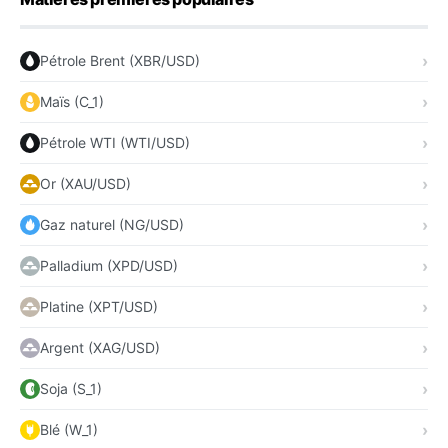
Pétrole Brent (XBR/USD)
Maïs (C_1)
Pétrole WTI (WTI/USD)
Or (XAU/USD)
Gaz naturel (NG/USD)
Palladium (XPD/USD)
Platine (XPT/USD)
Argent (XAG/USD)
Soja (S_1)
Blé (W_1)