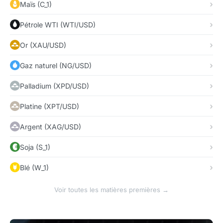
Maïs (C_1)
Pétrole WTI (WTI/USD)
Or (XAU/USD)
Gaz naturel (NG/USD)
Palladium (XPD/USD)
Platine (XPT/USD)
Argent (XAG/USD)
Soja (S_1)
Blé (W_1)
Voir toutes les matières premières →