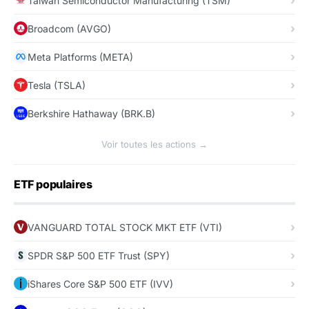
Taiwan Semiconductor Manufacturing (TSM)
Broadcom (AVGO)
Meta Platforms (META)
Tesla (TSLA)
Berkshire Hathaway (BRK.B)
Voir toutes les actions →
ETF populaires
VANGUARD TOTAL STOCK MKT ETF (VTI)
SPDR S&P 500 ETF Trust (SPY)
iShares Core S&P 500 ETF (IVV)