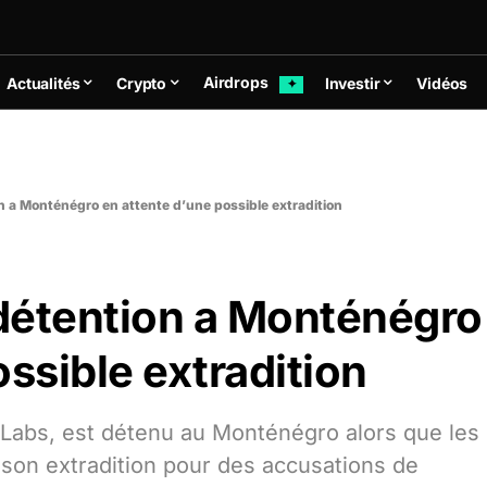
Airdrops
Actualités
Crypto
Investir
Vidéos
✦
n a Monténégro en attente d’une possible extradition
détention a Monténégro
ossible extradition
Labs, est détenu au Monténégro alors que les
on extradition pour des accusations de