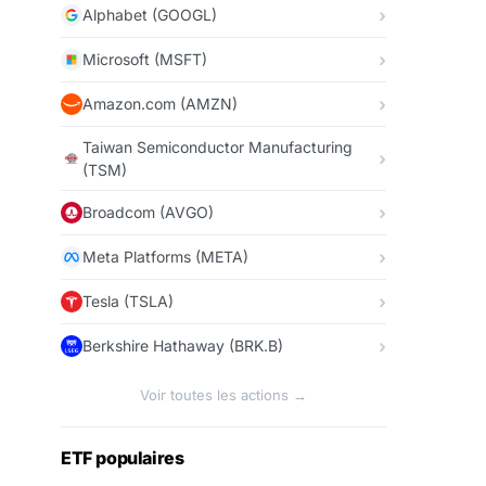
Alphabet (GOOGL)
Microsoft (MSFT)
Amazon.com (AMZN)
Taiwan Semiconductor Manufacturing
(TSM)
Broadcom (AVGO)
Meta Platforms (META)
Tesla (TSLA)
Berkshire Hathaway (BRK.B)
Voir toutes les actions →
ETF populaires