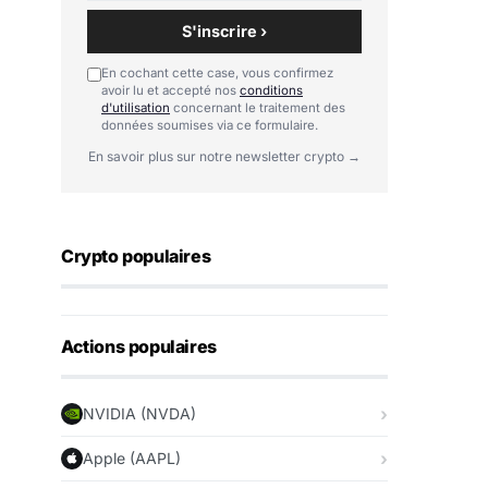
S'inscrire ›
En cochant cette case, vous confirmez
avoir lu et accepté nos
conditions
d'utilisation
concernant le traitement des
données soumises via ce formulaire.
En savoir plus sur notre newsletter crypto →
Crypto populaires
Actions populaires
NVIDIA (NVDA)
Apple (AAPL)