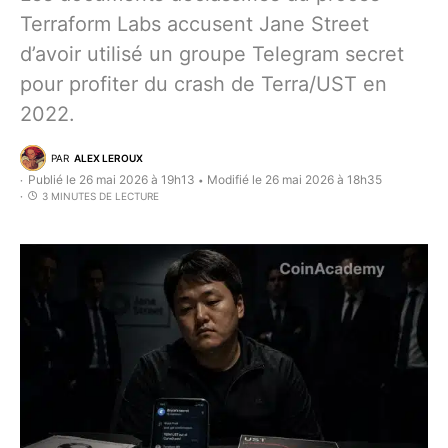
Terraform Labs accusent Jane Street
d’avoir utilisé un groupe Telegram secret
pour profiter du crash de Terra/UST en
2022.
PAR
ALEX LEROUX
Publié le 26 mai 2026 à 19h13
Modifié le 26 mai 2026 à 18h35
•
3 MINUTES DE LECTURE