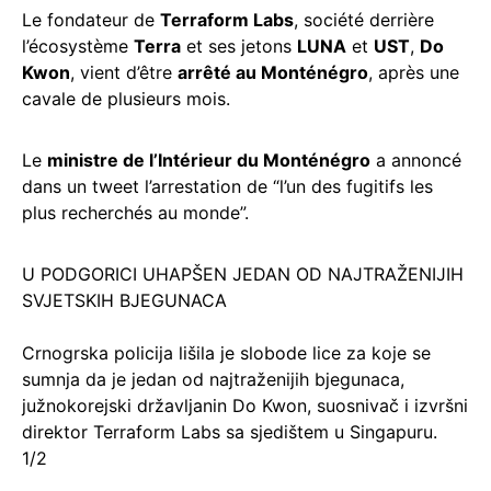
Le fondateur de
Terraform Labs
, société derrière
l’écosystème
Terra
et ses jetons
LUNA
et
UST
,
Do
Kwon
, vient d’être
arrêté au Monténégro
, après une
cavale de plusieurs mois.
Le
ministre de l’Intérieur du Monténégro
a annoncé
dans un tweet l’arrestation de “l’un des fugitifs les
plus recherchés au monde”.
U PODGORICI UHAPŠEN JEDAN OD NAJTRAŽENIJIH
SVJETSKIH BJEGUNACA
Crnogrska policija lišila je slobode lice za koje se
sumnja da je jedan od najtraženijih bjegunaca,
južnokorejski državljanin Do Kwon, suosnivač i izvršni
direktor Terraform Labs sa sjedištem u Singapuru.
1/2