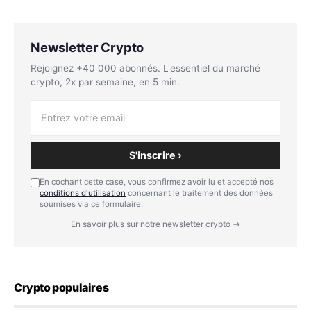
Newsletter Crypto
Rejoignez +40 000 abonnés. L'essentiel du marché
crypto, 2x par semaine, en 5 min.
S'inscrire ›
En cochant cette case, vous confirmez avoir lu et accepté nos
conditions d'utilisation
concernant le traitement des données
soumises via ce formulaire.
En savoir plus sur notre newsletter crypto →
Crypto populaires