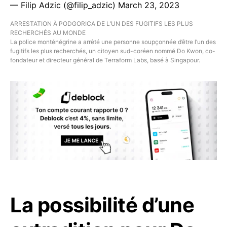
— Filip Adzic (@filip_adzic)
March 23, 2023
ARRESTATION À PODGORICA DE L’UN DES FUGITIFS LES PLUS
RECHERCHÉS AU MONDE
La police monténégrine a arrêté une personne soupçonnée d’être l’un des
fugitifs les plus recherchés, un citoyen sud-coréen nommé Do Kwon, co-
fondateur et directeur général de Terraform Labs, basé à Singapour.
La possibilité d’une