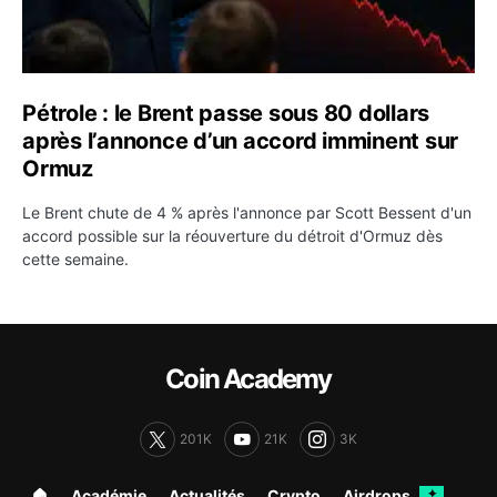
Pétrole : le Brent passe sous 80 dollars
après l’annonce d’un accord imminent sur
Ormuz
Le Brent chute de 4 % après l'annonce par Scott Bessent d'un
accord possible sur la réouverture du détroit d'Ormuz dès
cette semaine.
Coin Academy
201K
21K
3K
🏠︎
Académie
Actualités
Crypto
Airdrops
✦