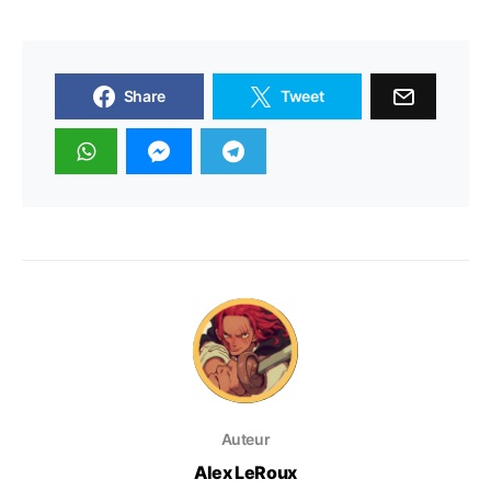
Share
Tweet
Auteur
Alex LeRoux