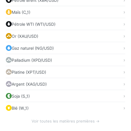
Pétrole Brent (XBR/USD)
Maïs (C_1)
Pétrole WTI (WTI/USD)
Or (XAU/USD)
Gaz naturel (NG/USD)
Palladium (XPD/USD)
Platine (XPT/USD)
Argent (XAG/USD)
Soja (S_1)
Blé (W_1)
Voir toutes les matières premières →