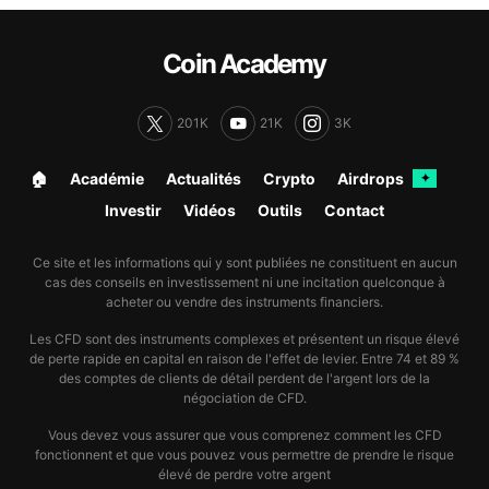
Coin Academy
201K
21K
3K
🏠︎
Académie
Actualités
Crypto
Airdrops
✦
Investir
Vidéos
Outils
Contact
Ce site et les informations qui y sont publiées ne constituent en aucun
cas des conseils en investissement ni une incitation quelconque à
acheter ou vendre des instruments financiers.
Les CFD sont des instruments complexes et présentent un risque élevé
de perte rapide en capital en raison de l'effet de levier. Entre 74 et 89 %
des comptes de clients de détail perdent de l'argent lors de la
négociation de CFD.
Vous devez vous assurer que vous comprenez comment les CFD
fonctionnent et que vous pouvez vous permettre de prendre le risque
élevé de perdre votre argent