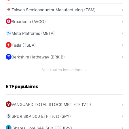
Taiwan Semiconductor Manufacturing (TSM)
Broadcom (AVGO)
Meta Platforms (META)
Tesla (TSLA)
Berkshire Hathaway (BRK.B)
Voir toutes les actions →
ETF populaires
VANGUARD TOTAL STOCK MKT ETF (VTI)
SPDR S&P 500 ETF Trust (SPY)
iShares Core S&P 500 ETF (IVV)