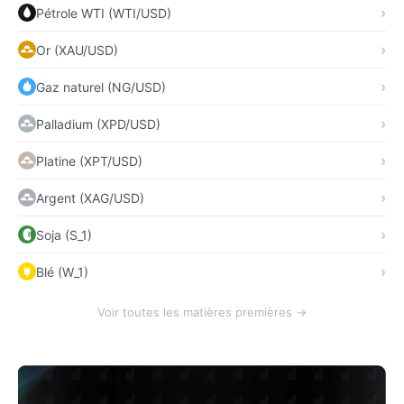
Pétrole WTI (WTI/USD)
Or (XAU/USD)
Gaz naturel (NG/USD)
Palladium (XPD/USD)
Platine (XPT/USD)
Argent (XAG/USD)
Soja (S_1)
Blé (W_1)
Voir toutes les matières premières →