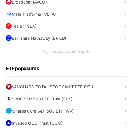
Broadcom (AVGO)
Meta Platforms (META)
Tesla (TSLA)
Berkshire Hathaway (BRK.B)
Voir toutes les actions →
ETF populaires
VANGUARD TOTAL STOCK MKT ETF (VTI)
SPDR S&P 500 ETF Trust (SPY)
iShares Core S&P 500 ETF (IVV)
Invesco QQQ Trust (QQQ)