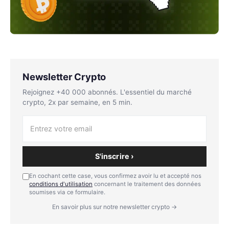
Newsletter Crypto
Rejoignez +40 000 abonnés. L'essentiel du marché
crypto, 2x par semaine, en 5 min.
S'inscrire ›
En cochant cette case, vous confirmez avoir lu et accepté nos
conditions d'utilisation
concernant le traitement des données
soumises via ce formulaire.
En savoir plus sur notre newsletter crypto →