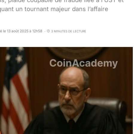
, plaide coupable de fraude liée à l’UST et
uant un tournant majeur dans l’affaire
é le 13 août 2025 à 12h58
3 MINUTES DE LECTURE