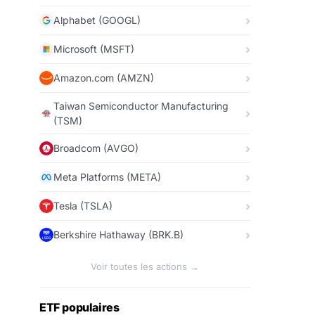
Alphabet (GOOGL)
Microsoft (MSFT)
Amazon.com (AMZN)
Taiwan Semiconductor Manufacturing
(TSM)
Broadcom (AVGO)
Meta Platforms (META)
Tesla (TSLA)
Berkshire Hathaway (BRK.B)
Voir toutes les actions →
ETF populaires