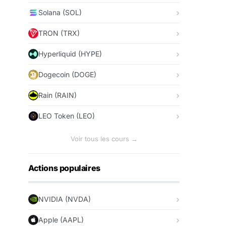
Solana (SOL)
TRON (TRX)
Hyperliquid (HYPE)
Dogecoin (DOGE)
Rain (RAIN)
LEO Token (LEO)
Voir tous les cours →
Actions populaires
NVIDIA (NVDA)
Apple (AAPL)