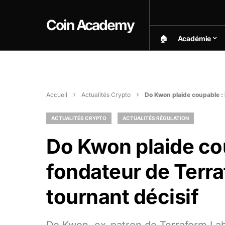
Coin Academy
🏠︎
Académie
Accueil
Actualités Crypto
Do Kwon plaide coupable : 
ACTUALITÉS CRYPTO
ACTUALITÉS RÉGULATION
Do Kwon plaide cou
fondateur de Terr
tournant décisif