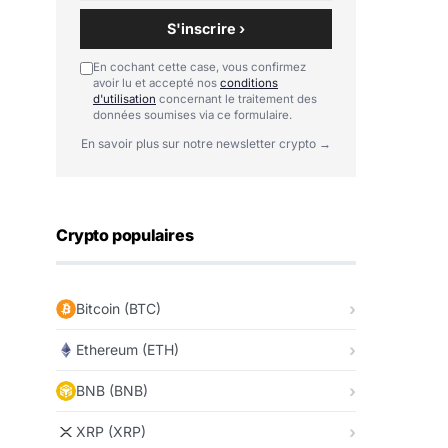
S'inscrire ›
En cochant cette case, vous confirmez
avoir lu et accepté nos
conditions
d'utilisation
concernant le traitement des
données soumises via ce formulaire.
En savoir plus sur notre newsletter crypto →
Crypto populaires
Bitcoin (BTC)
Ethereum (ETH)
BNB (BNB)
XRP (XRP)