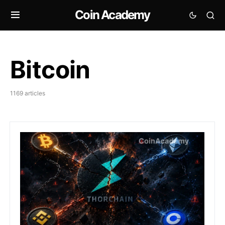
Coin Academy
Bitcoin
1169 articles
THORChain suspend ses échanges après un hack multic