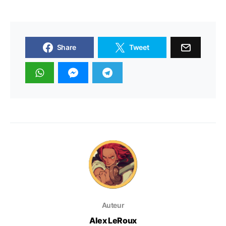
Share
Tweet
Auteur
Alex LeRoux