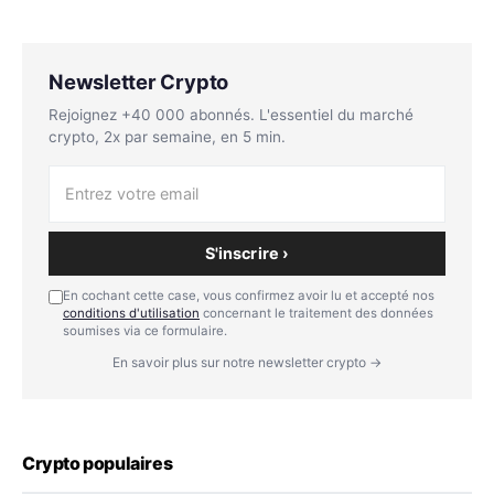
Newsletter Crypto
Rejoignez +40 000 abonnés. L'essentiel du marché
crypto, 2x par semaine, en 5 min.
S'inscrire ›
En cochant cette case, vous confirmez avoir lu et accepté nos
conditions d'utilisation
concernant le traitement des données
soumises via ce formulaire.
En savoir plus sur notre newsletter crypto →
Crypto populaires