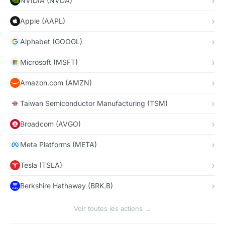
NVIDIA (NVDA)
Apple (AAPL)
Alphabet (GOOGL)
Microsoft (MSFT)
Amazon.com (AMZN)
Taiwan Semiconductor Manufacturing (TSM)
Broadcom (AVGO)
Meta Platforms (META)
Tesla (TSLA)
Berkshire Hathaway (BRK.B)
Voir toutes les actions →