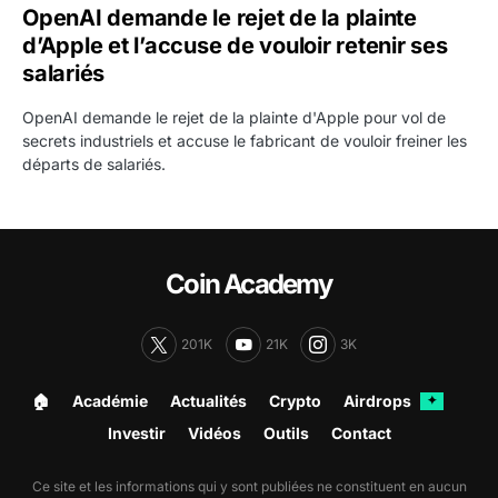
OpenAI demande le rejet de la plainte
d’Apple et l’accuse de vouloir retenir ses
salariés
OpenAI demande le rejet de la plainte d'Apple pour vol de
secrets industriels et accuse le fabricant de vouloir freiner les
départs de salariés.
Coin Academy
201K
21K
3K
🏠︎
Académie
Actualités
Crypto
Airdrops
✦
Investir
Vidéos
Outils
Contact
Ce site et les informations qui y sont publiées ne constituent en aucun