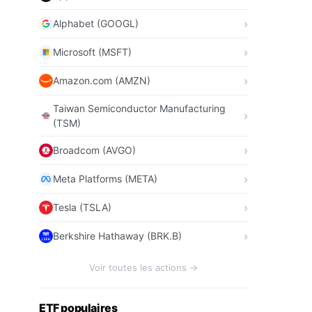
Alphabet (GOOGL)
Microsoft (MSFT)
Amazon.com (AMZN)
Taiwan Semiconductor Manufacturing
(TSM)
Broadcom (AVGO)
Meta Platforms (META)
Tesla (TSLA)
Berkshire Hathaway (BRK.B)
Voir toutes les actions →
ETF populaires