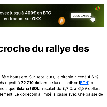
croche du rallye des
a fête boursière. Sur sept jours, le bitcoin a cédé
4,6 %
,
échangeait à
72 710 dollars
ce lundi. L’
ether (
ETH
)
a
andis que
Solana (SOL)
reculait de
3,7 %
à 81,89 dollars
ement. Le dogecoin a limité la casse avec une baisse de