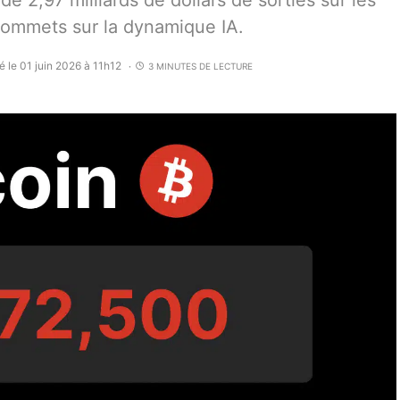
 de 2,97 milliards de dollars de sorties sur les
sommets sur la dynamique IA.
é le 01 juin 2026 à 11h12
3 MINUTES DE LECTURE