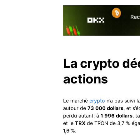
La crypto dé
actions
Le marché
crypto
n’a pas suivi l
autour de
73 000 dollars
, et s’
perdu autant, à
1 996 dollars
, t
et le
TRX
de TRON de 3,7 % égal
1,6 %.