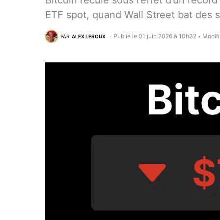
Bitcoin recule sous l’effet d’un record
ETF spot, quand Wall Street bat des 
Publié le 01 juin 2026 à 10h32
Modifi
PAR
ALEX LEROUX
•