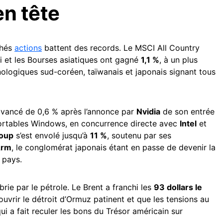
en tête
chés
actions
battent des records. Le MSCI All Country
i et les Bourses asiatiques ont gagné
1,1 %
, à un plus
ologiques sud-coréen, taïwanais et japonais signant tous
vancé de 0,6 % après l’annonce par
Nvidia
de son entrée
portables Windows, en concurrence directe avec
Intel
et
roup
s’est envolé jusqu’à
11 %
, soutenu par ses
Arm
, le conglomérat japonais étant en passe de devenir la
 pays.
rie par le pétrole. Le Brent a franchi les
93 dollars le
ouvrir le détroit d’Ormuz patinent et que les tensions au
ui a fait reculer les bons du Trésor américain sur