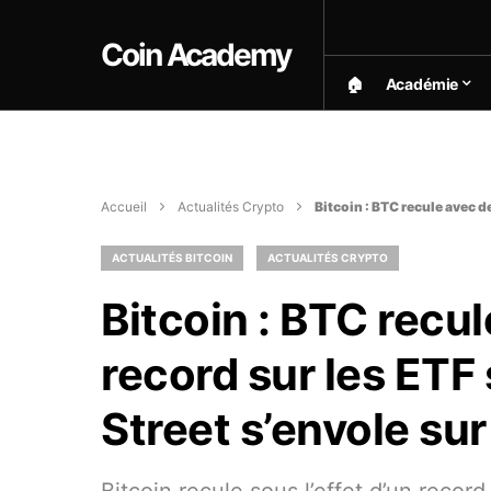
Coin Academy
🏠︎
Académie
Accueil
Actualités Crypto
Bitcoin : BTC recule avec d
ACTUALITÉS BITCOIN
ACTUALITÉS CRYPTO
Bitcoin : BTC recul
record sur les ETF
Street s’envole sur 