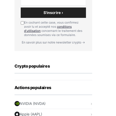
S'inscrire ›
En cochant cette case, vous confirmez
avoir lu et accepté nos
conditions
d'utilisation
concernant le traitement des
données soumises via ce formulaire.
En savoir plus sur notre newsletter crypto →
Crypto populaires
Actions populaires
NVIDIA (NVDA)
Apple (AAPL)