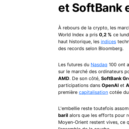
et SoftBank 
À rebours de la crypto, les mar
World Index a pris
0,2 %
ce lund
haut historique, les
indices
techn
des records selon Bloomberg.
Les futures du
Nasdaq
100 ont a
sur le marché des ordinateurs 
AMD
. De son côté,
SoftBank G
participations dans
OpenAI
et
première
capitalisation
cotée du
L'embellie reste toutefois assomb
baril
alors que les efforts pour r
Moyen-Orient restent vives, ce q