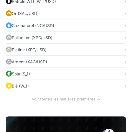
Pétrole WTI (WTI/USD)
Or (XAU/USD)
Gaz naturel (NG/USD)
Palladium (XPD/USD)
Platine (XPT/USD)
Argent (XAG/USD)
Soja (S_1)
Blé (W_1)
Voir toutes les matières premières →