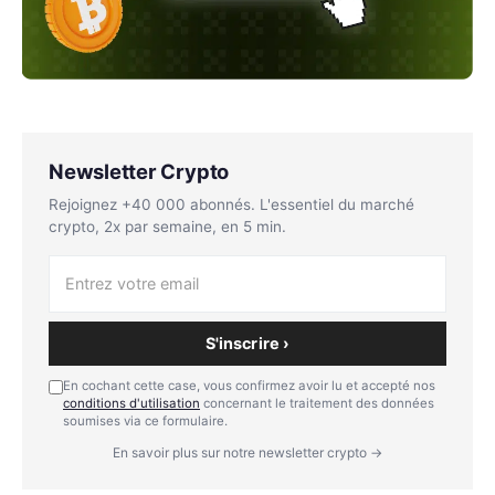
Newsletter Crypto
Rejoignez +40 000 abonnés. L'essentiel du marché
crypto, 2x par semaine, en 5 min.
S'inscrire ›
En cochant cette case, vous confirmez avoir lu et accepté nos
conditions d'utilisation
concernant le traitement des données
soumises via ce formulaire.
En savoir plus sur notre newsletter crypto →