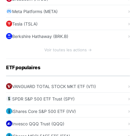
Meta Platforms (META)
Tesla (TSLA)
Berkshire Hathaway (BRK.B)
Voir toutes les actions →
ETF populaires
VANGUARD TOTAL STOCK MKT ETF (VTI)
SPDR S&P 500 ETF Trust (SPY)
iShares Core S&P 500 ETF (IVV)
Invesco QQQ Trust (QQQ)