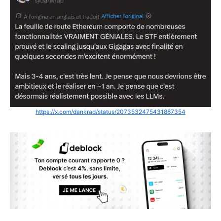
https://x.com/dankrad/status/2073532475431887354