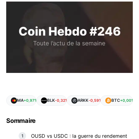
MA
BLK
ARKK
BTC
+0,97%
-0,32%
-0,59%
+0,00%
Sommaire
OUSD vs USDC : la guerre du rendement