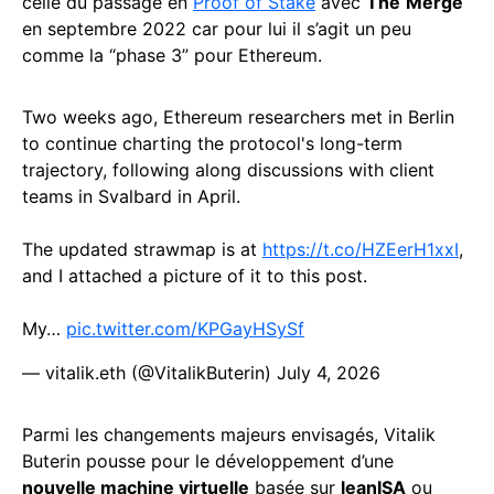
celle du passage en
Proof of Stake
avec
The
Merge
en septembre 2022 car pour lui il s’agit un peu
comme la “phase 3” pour Ethereum.
Two weeks ago, Ethereum researchers met in Berlin
to continue charting the protocol's long-term
trajectory, following along discussions with client
teams in Svalbard in April.
The updated strawmap is at
https://t.co/HZEerH1xxI
,
and I attached a picture of it to this post.
My…
pic.twitter.com/KPGayHSySf
— vitalik.eth (@VitalikButerin)
July 4, 2026
Parmi les changements majeurs envisagés, Vitalik
Buterin pousse pour le développement d’une
nouvelle machine virtuelle
basée sur
leanISA
ou