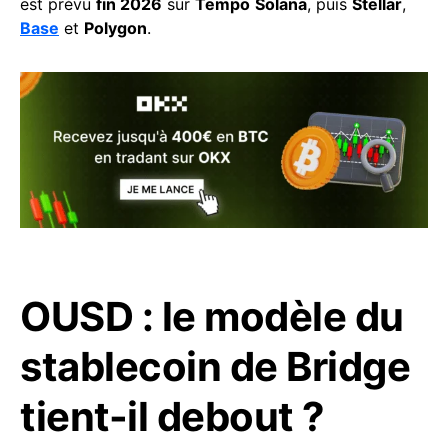
est prévu
fin 2026
sur
Tempo
Solana
, puis
Stellar
,
Base
et
Polygon
.
OUSD : le modèle du
stablecoin de Bridge
tient-il debout ?