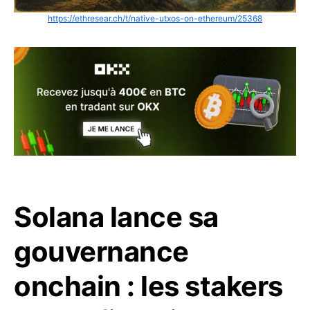
https://ethresear.ch/t/native-utxos-on-ethereum/25368
Solana lance sa
gouvernance
onchain : les stakers