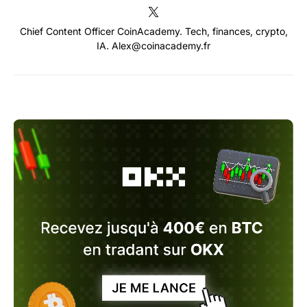
Chief Content Officer CoinAcademy. Tech, finances, crypto,
IA. Alex@coinacademy.fr