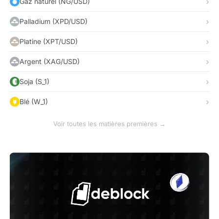
Gaz naturel (NG/USD)
Palladium (XPD/USD)
Platine (XPT/USD)
Argent (XAG/USD)
Soja (S_1)
Blé (W_1)
Voir toutes les matières premières →