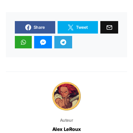
Share
Tweet
Auteur
Alex LeRoux