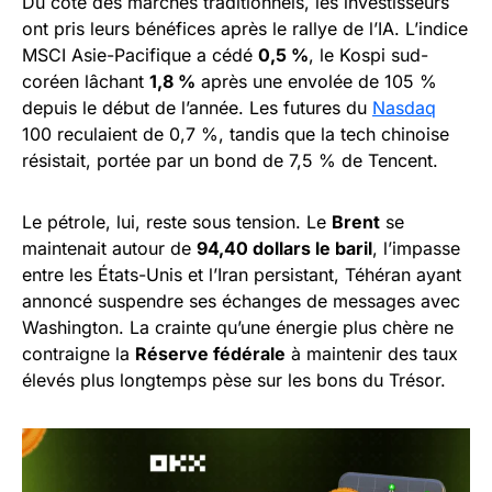
Du côté des marchés traditionnels, les investisseurs
ont pris leurs bénéfices après le rallye de l’IA. L’indice
MSCI Asie-Pacifique a cédé
0,5 %
, le Kospi sud-
coréen lâchant
1,8 %
après une envolée de 105 %
depuis le début de l’année. Les futures du
Nasdaq
100 reculaient de 0,7 %, tandis que la tech chinoise
résistait, portée par un bond de 7,5 % de Tencent.
Le pétrole, lui, reste sous tension. Le
Brent
se
maintenait autour de
94,40 dollars le baril
, l’impasse
entre les États-Unis et l’Iran persistant, Téhéran ayant
annoncé suspendre ses échanges de messages avec
Washington. La crainte qu’une énergie plus chère ne
contraigne la
Réserve fédérale
à maintenir des taux
élevés plus longtemps pèse sur les bons du Trésor.