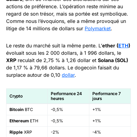
actions de préférence. L’opération reste minime au
regard de son trésor, mais sa portée est symbolique.
Comme nous l’évoquions, elle a même provoqué un
litige de 14 millions de dollars sur
Polymarket
.
Le reste du marché suit la même pente. L’
ether (
ETH
)
évoluait sous les 2 000 dollars, à 1 996 dollars, le
XRP
reculait de 2,75 % à 1,26 dollar et
Solana (SOL)
de 1,17 % à 79,66 dollars. Le dogecoin faisait du
surplace autour de 0,10
dollar
.
Performance 24
Performance 7
Crypto
heures
jours
Bitcoin
BTC
-0,5%
+1%
Ethereum
ETH
-0,5%
+1%
Ripple
XRP
-2%
-4%