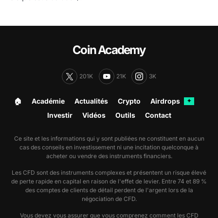
Coin Academy
201K
21K
3K
🏠︎
Académie
Actualités
Crypto
Airdrops
✦
Investir
Vidéos
Outils
Contact
Ce site et les informations qui y sont publiées ne constituent en aucun
cas des conseils en investissement ni une incitation quelconque à
acheter ou vendre des instruments financiers.
Les CFD sont des instruments complexes et présentent un risque élevé
de perte rapide en capital en raison de l'effet de levier. Entre 74 et 89 %
des comptes de clients de détail perdent de l'argent lors de la
négociation de CFD.
Vous devez vous assurer que vous comprenez comment les CFD