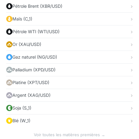
Pétrole Brent (XBR/USD)
Maïs (C_1)
Pétrole WTI (WTI/USD)
Or (XAU/USD)
Gaz naturel (NG/USD)
Palladium (XPD/USD)
Platine (XPT/USD)
Argent (XAG/USD)
Soja (S_1)
Blé (W_1)
Voir toutes les matières premières →