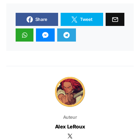
Share
Tweet
Auteur
Alex LeRoux