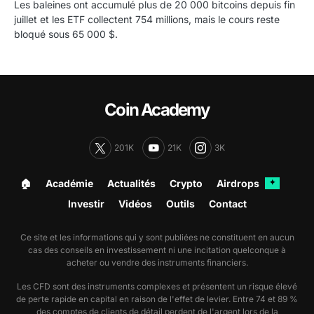
Les baleines ont accumulé plus de 20 000 bitcoins depuis fin
juillet et les ETF collectent 754 millions, mais le cours reste
bloqué sous 65 000 $.
Coin Academy
201K
21K
3K
🏠︎
Académie
Actualités
Crypto
Airdrops
✦
Investir
Vidéos
Outils
Contact
Ce site et les informations qui y sont publiées ne constituent en aucun
cas des conseils en investissement ni une incitation quelconque à
acheter ou vendre des instruments financiers.
Les CFD sont des instruments complexes et présentent un risque élevé
de perte rapide en capital en raison de l'effet de levier. Entre 74 et 89 %
des comptes de clients de détail perdent de l'argent lors de la