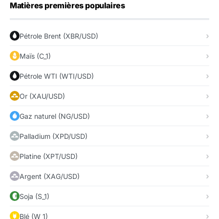
Matières premières populaires
Pétrole Brent (XBR/USD)
Maïs (C_1)
Pétrole WTI (WTI/USD)
Or (XAU/USD)
Gaz naturel (NG/USD)
Palladium (XPD/USD)
Platine (XPT/USD)
Argent (XAG/USD)
Soja (S_1)
Blé (W_1)