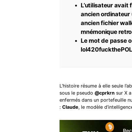
L’utilisateur avait 
ancien ordinateur u
ancien fichier wal
mnémonique retr
Le mot de passe ou
lol420fuckthePOL
L’histoire résume à elle seule l’
sous le pseudo
@cprkrn
sur X a
enfermés dans un portefeuille n
:
Claude
, le modèle d’intelligence