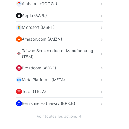
Alphabet (GOOGL)
Apple (AAPL)
Microsoft (MSFT)
Amazon.com (AMZN)
Taiwan Semiconductor Manufacturing
(TSM)
Broadcom (AVGO)
Meta Platforms (META)
Tesla (TSLA)
Berkshire Hathaway (BRK.B)
Voir toutes les actions →