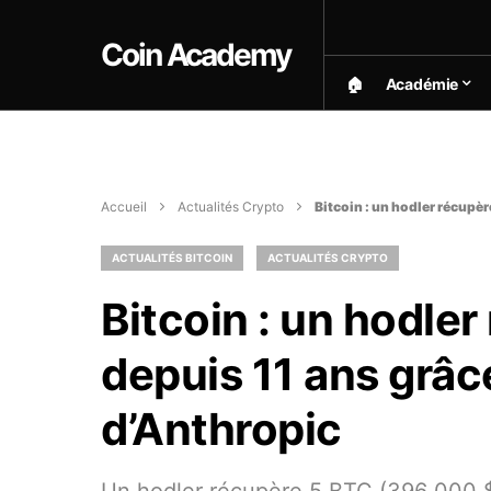
Coin Academy
🏠︎
Académie
Accueil
Actualités Crypto
Bitcoin : un hodler récupèr
ACTUALITÉS BITCOIN
ACTUALITÉS CRYPTO
Bitcoin : un hodle
depuis 11 ans grâce
d’Anthropic