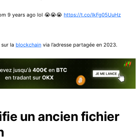
rom 9 years ago lol 😭😭😭
https://t.co/lkFg05UuHz
 sur la
blockchain
via l’adresse partagée en 2023.
fie un ancien fichier
n