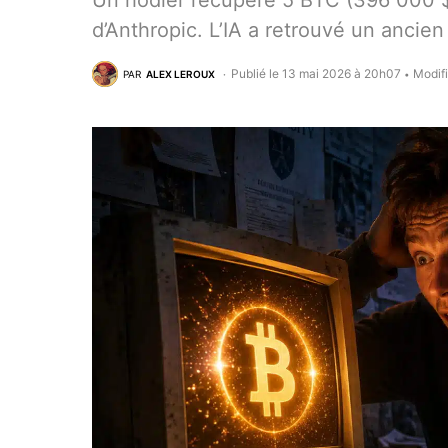
Un hodler récupère 5 BTC (396 000 $
d’Anthropic. L’IA a retrouvé un ancien 
Publié le 13 mai 2026 à 20h07
Modifi
PAR
ALEX LEROUX
•