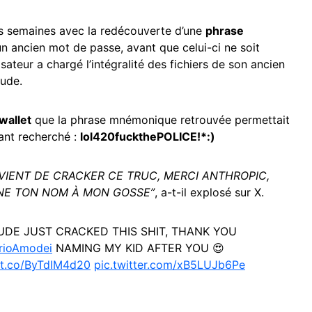
ues semaines avec la redécouverte d’une
phrase
 ancien mot de passe, avant que celui-ci ne soit
lisateur a chargé l’intégralité des fichiers de son ancien
aude.
 wallet
que la phrase mnémonique retrouvée permettait
ant recherché :
lol420fuckthePOLICE!*:)
VIENT DE CRACKER CE TRUC, MERCI ANTHROPIC,
NNE TON NOM À MON GOSSE”
, a-t-il explosé sur X.
DE JUST CRACKED THIS SHIT, THANK YOU
ioAmodei
NAMING MY KID AFTER YOU 😍
//t.co/ByTdIM4d20
pic.twitter.com/xB5LUJb6Pe