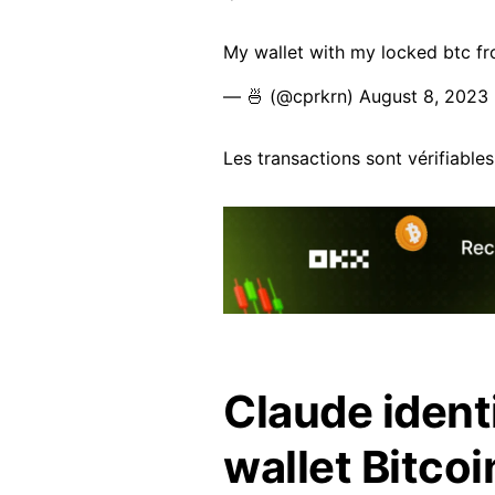
My wallet with my locked btc f
— 🍜 (@cprkrn)
August 8, 2023
Les transactions sont vérifiables
Claude identi
wallet Bitcoi