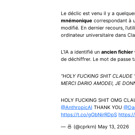
Le déclic est venu il y a quelq
mnémonique
correspondant à un
modifié. En dernier recours, l’uti
ordinateur universitaire dans Cl
L’IA a identifié un
ancien fichier
de déchiffrer. Le mot de passe t
“HOLY FUCKING SHIT CLAUDE 
MERCI DARIO AMODEI, JE DO
HOLY FUCKING SHIT OMG CLAU
@AnthropicAI
THANK YOU
@Dar
https://t.co/gObNirRDpS
https:
— 🍜 (@cprkrn)
May 13, 2026