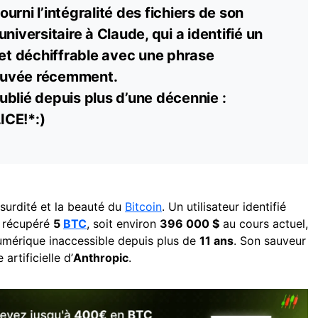
fourni l’intégralité des fichiers de son
niversitaire à Claude, qui a identifié un
let déchiffrable avec une phrase
ouvée récemment.
blié depuis plus d’une décennie :
ICE!*:)
absurdité et la beauté du
Bitcoin
. Un utilisateur identifié
 récupéré
5
BTC
, soit environ
396 000 $
au cours actuel,
umérique inaccessible depuis plus de
11 ans
. Son sauveur
 artificielle d’
Anthropic
.