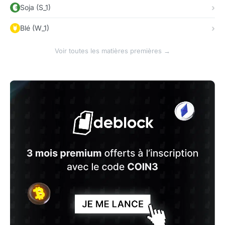
Soja (S_1)
Blé (W_1)
Voir toutes les matières premières →