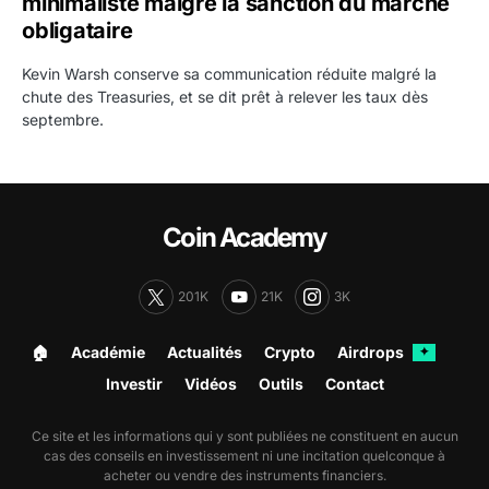
minimaliste malgré la sanction du marché
obligataire
Kevin Warsh conserve sa communication réduite malgré la
chute des Treasuries, et se dit prêt à relever les taux dès
septembre.
Coin Academy
201K
21K
3K
🏠︎
Académie
Actualités
Crypto
Airdrops
✦
Investir
Vidéos
Outils
Contact
Ce site et les informations qui y sont publiées ne constituent en aucun
cas des conseils en investissement ni une incitation quelconque à
acheter ou vendre des instruments financiers.