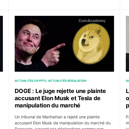
r contourner les sanctions : quelles implications ?
DOGE : Le juge rejette une plainte accusant Elon M
L
ACTUALITÉS CRYPTO
ACTUALITÉS RÉGULATION
A
DOGE : Le juge rejette une plainte
L
accusant Elon Musk et Tesla de
o
manipulation du marché
p
Un tribunal de Manhattan a rejeté une plainte
P
accusant Elon Musk de manipulation du marché du
m
Dogecoin, jugeant ses déclarations comme non
j