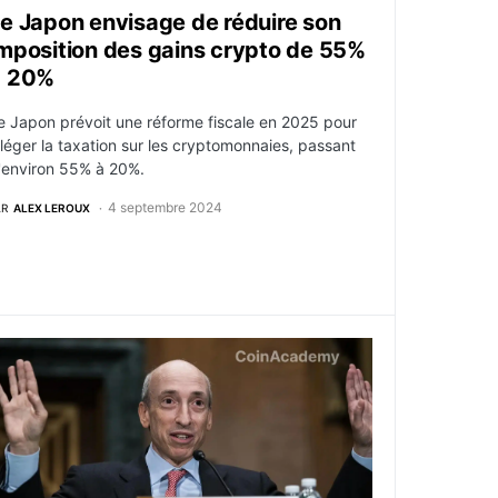
e Japon envisage de réduire son
mposition des gains crypto de 55%
à 20%
e Japon prévoit une réforme fiscale en 2025 pour
lléger la taxation sur les cryptomonnaies, passant
'environ 55% à 20%.
4 septembre 2024
AR
ALEX LEROUX
coréens ciblant les entreprises crypto
n commissaire de la SEC critique l’approche de l’agence e