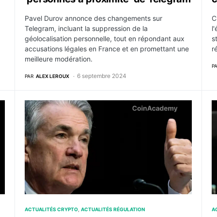
Pavel Durov annonce des changements sur
C
Telegram, incluant la suppression de la
l
géolocalisation personnelle, tout en répondant aux
s
accusations légales en France et en promettant une
r
meilleure modération.
P
6 septembre 2024
PAR
ALEX LEROUX
 de modération avec des signalements de messages ?
La Fed émet une nouvelle ordonnance de cessation c
L
ACTUALITÉS CRYPTO
ACTUALITÉS RÉGULATION
A