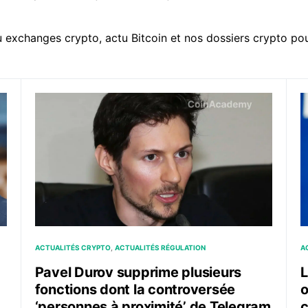
u exchanges crypto
,
actu Bitcoin
et nos
dossiers crypto
pou
llective contre Coinbase pour des déclarations trompeuses
Pavel Durov supprime plusieurs fonctions dont la co
L
ACTUALITÉS CRYPTO
ACTUALITÉS RÉGULATION
A
Pavel Durov supprime plusieurs
L
fonctions dont la controversée
o
‘personnes à proximité’ de Telegram
c