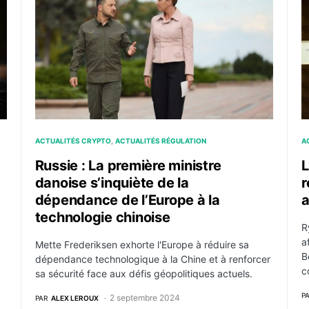
ACTUALITÉS CRYPTO
ACTUALITÉS RÉGULATION
A
Russie : La première ministre
L
danoise s’inquiète de la
r
dépendance de l’Europe à la
a
technologie chinoise
R
a
Mette Frederiksen exhorte l'Europe à réduire sa
B
dépendance technologique à la Chine et à renforcer
c
sa sécurité face aux défis géopolitiques actuels.
P
2 septembre 2024
PAR
ALEX LEROUX