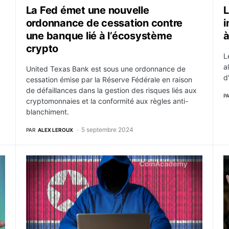
La Fed émet une nouvelle
L
ordonnance de cessation contre
i
une banque lié à l’écosystème
crypto
L
a
United Texas Bank est sous une ordonnance de
d
cessation émise par la Réserve Fédérale en raison
de défaillances dans la gestion des risques liés aux
P
cryptomonnaies et la conformité aux règles anti-
blanchiment.
5 septembre 2024
PAR
ALEX LEROUX
ollars avec la CFTC pour des violations sur son DEX
Le FBI met en garde contre des attaques de hackers 
U