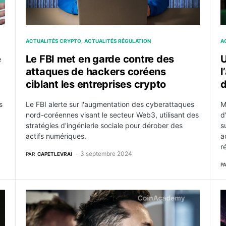
ACTUALITÉS CRYPTO
ACTUALITÉS RÉGULATION
A
e
Le FBI met en garde contre des
U
attaques de hackers coréens
l
ciblant les entreprises crypto
d
s
Le FBI alerte sur l'augmentation des cyberattaques
M
nord-coréennes visant le secteur Web3, utilisant des
d
stratégies d'ingénierie sociale pour dérober des
s
actifs numériques.
a
r
3 septembre 2024
PAR
CAPETLEVRAI
P
t de santé de son cadre détenu au Nigéria s’aggrave
La Cour suprême du Brésil bloque l’accès à X et infl
O