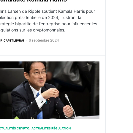
hris Larsen de Ripple soutient Kamala Harris pour
'élection présidentielle de 2024, illustrant la
tratégie bipartite de l'entreprise pour influencer les
égulations sur les cryptomonnaies.
6 septembre 2024
AR
CAPETLEVRAI
ontre une banque lié à l’écosystème crypto
e Japon envisage de réduire son imposition des gains cry
CTUALITÉS CRYPTO
ACTUALITÉS RÉGULATION