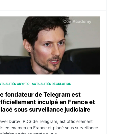
usk et Tesla de manipulation du marché
e fondateur de Telegram est officiellement inculpé en France
CTUALITÉS CRYPTO
ACTUALITÉS RÉGULATION
e fondateur de Telegram est
fficiellement inculpé en France et
lacé sous surveillance judiciaire
avel Durov, PDG de Telegram, est officiellement
is en examen en France et placé sous surveillance
udiciaire après sa garde à vue.