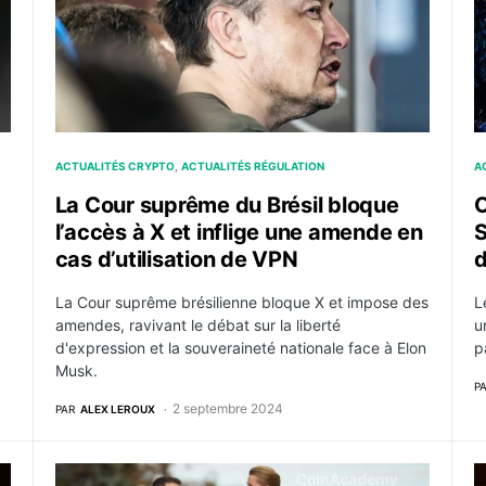
ACTUALITÉS CRYPTO
ACTUALITÉS RÉGULATION
A
La Cour suprême du Brésil bloque
O
l’accès à X et inflige une amende en
cas d’utilisation de VPN
d
La Cour suprême brésilienne bloque X et impose des
L
amendes, ravivant le débat sur la liberté
u
d'expression et la souveraineté nationale face à Elon
p
Musk.
P
2 septembre 2024
PAR
ALEX LEROUX
u plan de remboursement des créanciers de FTX
Russie : La première ministre danoise s’inquiète de 
L