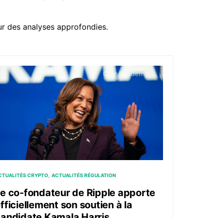
r des analyses approfondies.
ntroversée ‘personnes à proximité’ de Telegram
e co-fondateur de Ripple apporte officiellement son soutie
CTUALITÉS CRYPTO
ACTUALITÉS RÉGULATION
e co-fondateur de Ripple apporte
fficiellement son soutien à la
andidate Kamala Harris