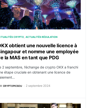
CTUALITÉS CRYPTO
ACTUALITÉS RÉGULATION
KX obtient une nouvelle licence à
Singapour et nomme une employée
e la MAS en tant que PDG
e 2 septembre, l’échange de crypto OKX a franchi
ne étape cruciale en obtenant une licence de
aiement…
2 septembre 2024
AR
CRYPTOPICSOU
la dépendance de l’Europe à la technologie chinoise
’ancien cadre d’FTX, Ryan Salame, retire sa demande en lie