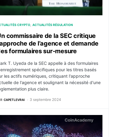
CTUALITÉS CRYPTO
ACTUALITÉS RÉGULATION
n commissaire de la SEC critique
’approche de l’agence et demande
es formulaires sur-mesure
ark T. Uyeda de la SEC appelle à des formulaires
'enregistrement spécifiques pour les titres basés
ur les actifs numériques, critiquant l'approche
ctuelle de l'agence et soulignant la nécessité d'une
églementation plus claire.
3 septembre 2024
AR
CAPETLEVRAI
ige une amende en cas d’utilisation de VPN
KX obtient une nouvelle licence à Singapour et nomme un