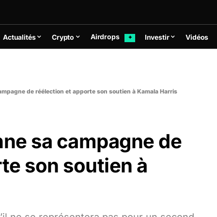
Airdrops
Actualités
Crypto
Investir
Vidéos
✦
mpagne de réélection et apporte son soutien à Kamala Harris
nne sa campagne de
rte son soutien à