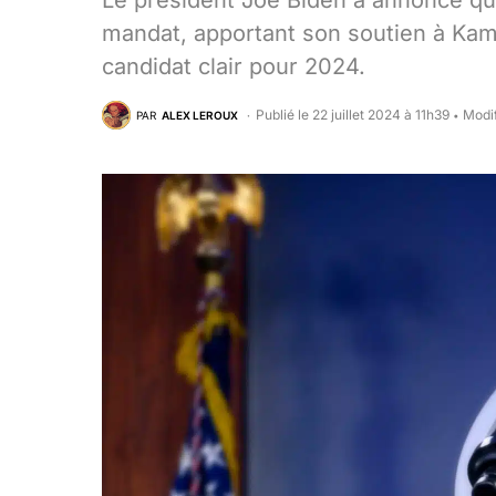
Le président Joe Biden a annoncé qu
mandat, apportant son soutien à Kama
candidat clair pour 2024.
Publié le 22 juillet 2024 à 11h39
Modif
PAR
ALEX LEROUX
•