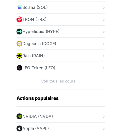
Solana (SOL)
TRON (TRX)
Hyperliquid (HYPE)
Dogecoin (DOGE)
Rain (RAIN)
LEO Token (LEO)
Voir tous les cours →
Actions populaires
NVIDIA (NVDA)
Apple (AAPL)