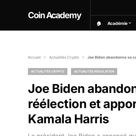
Coin Academy
🏠︎
Académie
Accueil
Actualités Crypto
Joe Biden abandonne sa ca
ACTUALITÉS CRYPTO
ACTUALITÉS RÉGULATION
Joe Biden abando
réélection et appo
Kamala Harris