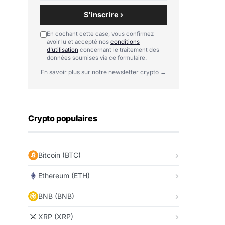
S'inscrire ›
En cochant cette case, vous confirmez
avoir lu et accepté nos
conditions
d'utilisation
concernant le traitement des
données soumises via ce formulaire.
En savoir plus sur notre newsletter crypto →
Crypto populaires
Bitcoin (BTC)
Ethereum (ETH)
BNB (BNB)
XRP (XRP)