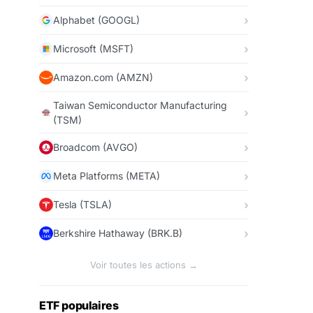
Alphabet (GOOGL)
Microsoft (MSFT)
Amazon.com (AMZN)
Taiwan Semiconductor Manufacturing
(TSM)
Broadcom (AVGO)
Meta Platforms (META)
Tesla (TSLA)
Berkshire Hathaway (BRK.B)
Voir toutes les actions →
ETF populaires