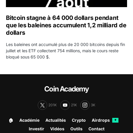
Bitcoin stagne à 64 000 dollars pendant
que les baleines accumulent 1,2 milliard de
dollars
Les baleines ont accumulé plus de 20 000 bitcoins depuis fin
juillet et les ETF collectent 754 millions, mais le cours reste
bloqué sous 65 000 $.
Coin Academy
201K
21K
3K
🏠︎
Académie
Actualités
Crypto
Airdrops
✦
Investir
Vidéos
Outils
Contact