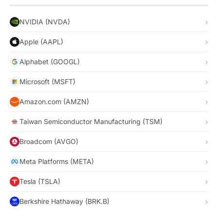
NVIDIA (NVDA)
Apple (AAPL)
Alphabet (GOOGL)
Microsoft (MSFT)
Amazon.com (AMZN)
Taiwan Semiconductor Manufacturing (TSM)
Broadcom (AVGO)
Meta Platforms (META)
Tesla (TSLA)
Berkshire Hathaway (BRK.B)