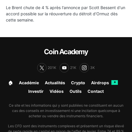
Le Brent chute de 4 % après l'annonce par Scott Bessent d'un
accord possible sur la réouverture du détroit d'Ormuz dès
cette semaine.
Coin Academy
201K
21K
3K
🏠︎
Académie
Actualités
Crypto
Airdrops
✦
Investir
Vidéos
Outils
Contact
Ce site et les informations qui y sont publiées ne constituent en aucun
cas des conseils en investissement ni une incitation quelconque à
acheter ou vendre des instruments financiers.
Les CFD sont des instruments complexes et présentent un risque élevé
de perte rapide en capital en raison de l'effet de levier. Entre 74 et 89 %