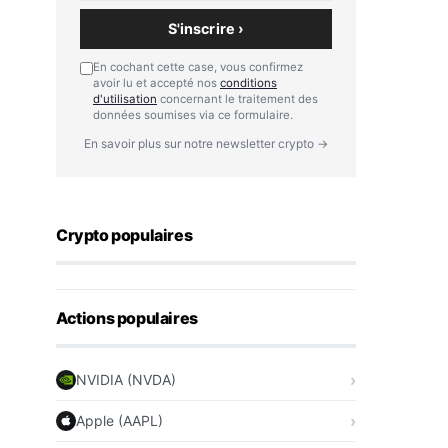
S'inscrire ›
En cochant cette case, vous confirmez
avoir lu et accepté nos
conditions
d'utilisation
concernant le traitement des
données soumises via ce formulaire.
En savoir plus sur notre newsletter crypto →
Crypto populaires
Actions populaires
NVIDIA (NVDA)
Apple (AAPL)