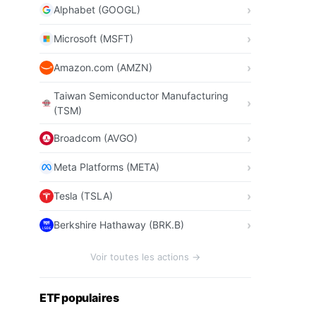
Alphabet (GOOGL)
Microsoft (MSFT)
Amazon.com (AMZN)
Taiwan Semiconductor Manufacturing
(TSM)
Broadcom (AVGO)
Meta Platforms (META)
Tesla (TSLA)
Berkshire Hathaway (BRK.B)
Voir toutes les actions →
ETF populaires