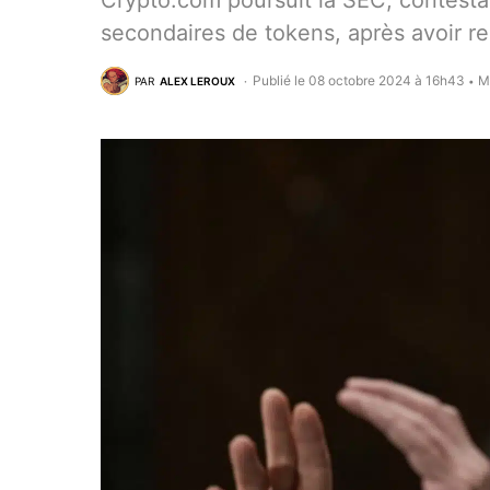
Crypto.com poursuit la SEC, contestan
secondaires de tokens, après avoir r
Publié le 08 octobre 2024 à 16h43
M
PAR
ALEX LEROUX
•