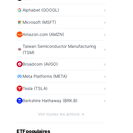
Alphabet (GOOGL)
Microsoft (MSFT)
Amazon.com (AMZN)
Taiwan Semiconductor Manufacturing
(TSM)
Broadcom (AVGO)
Meta Platforms (META)
Tesla (TSLA)
Berkshire Hathaway (BRK.B)
Voir toutes les actions →
ETF populaires