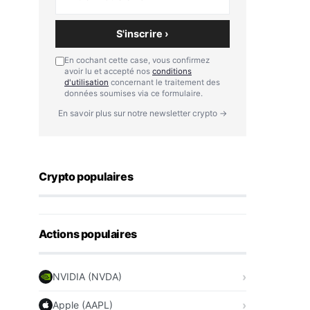
S'inscrire ›
En cochant cette case, vous confirmez
avoir lu et accepté nos
conditions
d'utilisation
concernant le traitement des
données soumises via ce formulaire.
En savoir plus sur notre newsletter crypto →
Crypto populaires
Actions populaires
NVIDIA (NVDA)
Apple (AAPL)