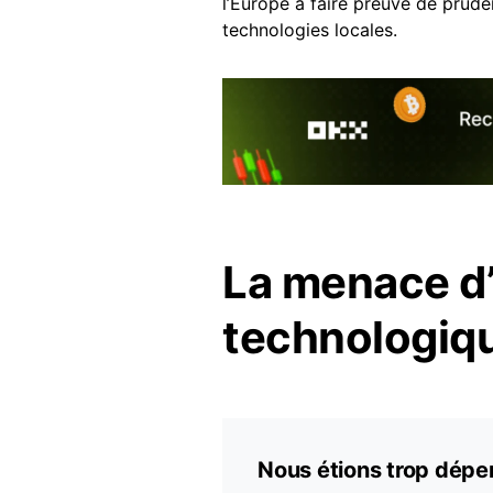
l’Europe à faire preuve de prude
technologies locales.
La menace d
technologiq
Nous étions trop dépen