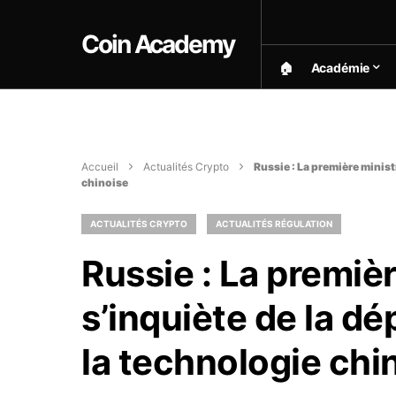
Coin Academy
🏠︎
Académie
Accueil
Actualités Crypto
Russie : La première minist
chinoise
ACTUALITÉS CRYPTO
ACTUALITÉS RÉGULATION
Russie : La premiè
s’inquiète de la d
la technologie chi