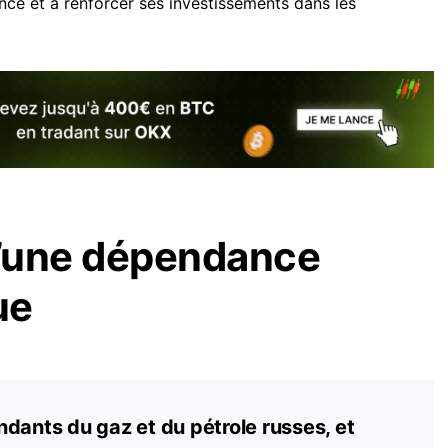
nce et à renforcer ses investissements dans les
’une dépendance
ue
dants du gaz et du pétrole russes, et