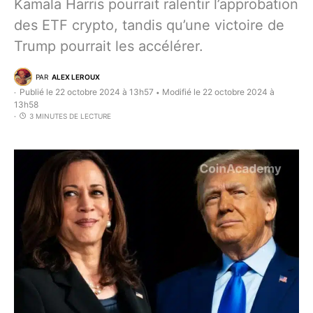
Kamala Harris pourrait ralentir l’approbation
des ETF crypto, tandis qu’une victoire de
Trump pourrait les accélérer.
PAR
ALEX LEROUX
Publié le 22 octobre 2024 à 13h57
Modifié le 22 octobre 2024 à
•
13h58
3 MINUTES DE LECTURE