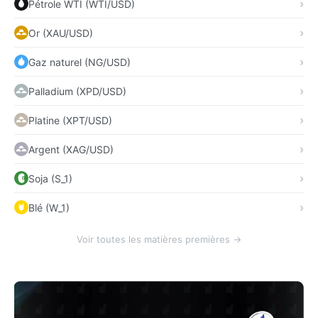
Pétrole WTI (WTI/USD)
Or (XAU/USD)
Gaz naturel (NG/USD)
Palladium (XPD/USD)
Platine (XPT/USD)
Argent (XAG/USD)
Soja (S_1)
Blé (W_1)
Voir toutes les matières premières →