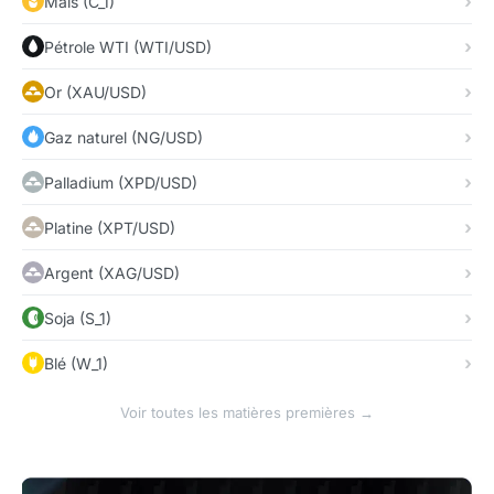
Maïs (C_1)
Pétrole WTI (WTI/USD)
Or (XAU/USD)
Gaz naturel (NG/USD)
Palladium (XPD/USD)
Platine (XPT/USD)
Argent (XAG/USD)
Soja (S_1)
Blé (W_1)
Voir toutes les matières premières →