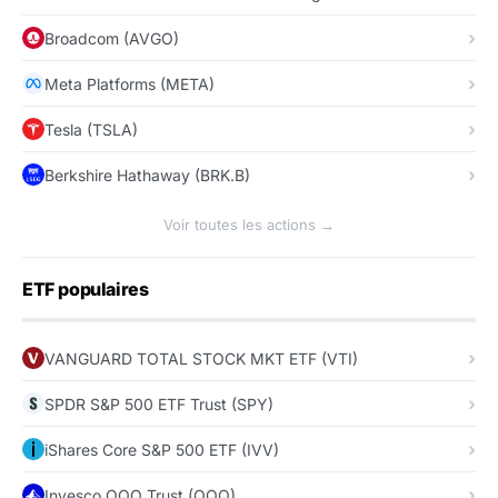
Broadcom (AVGO)
Meta Platforms (META)
Tesla (TSLA)
Berkshire Hathaway (BRK.B)
Voir toutes les actions →
ETF populaires
VANGUARD TOTAL STOCK MKT ETF (VTI)
SPDR S&P 500 ETF Trust (SPY)
iShares Core S&P 500 ETF (IVV)
Invesco QQQ Trust (QQQ)