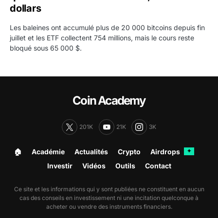
dollars
Les baleines ont accumulé plus de 20 000 bitcoins depuis fin
juillet et les ETF collectent 754 millions, mais le cours reste
bloqué sous 65 000 $.
Coin Academy
201K
21K
3K
🏠︎
Académie
Actualités
Crypto
Airdrops
✦
Investir
Vidéos
Outils
Contact
Ce site et les informations qui y sont publiées ne constituent en aucun
cas des conseils en investissement ni une incitation quelconque à
acheter ou vendre des instruments financiers.