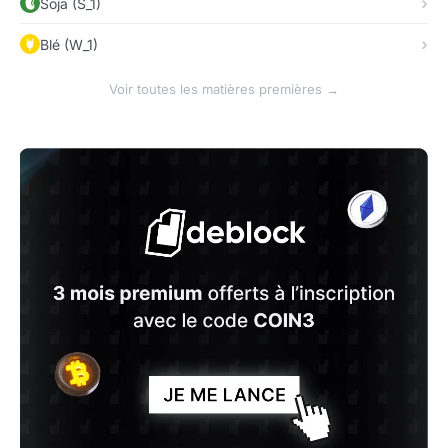
Soja (S_1)
Blé (W_1)
Voir toutes les matières premières →