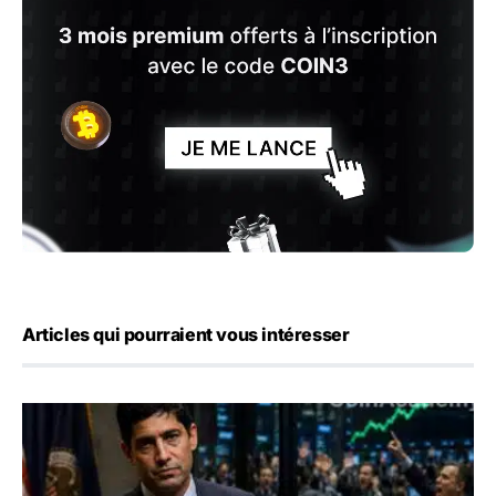
Articles qui pourraient vous intéresser
Emploi américain : 23 000 postes détruits en juillet, les 