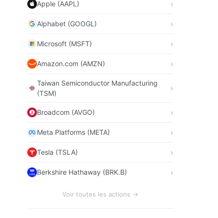
Apple (AAPL)
Alphabet (GOOGL)
Microsoft (MSFT)
Amazon.com (AMZN)
Taiwan Semiconductor Manufacturing
(TSM)
Broadcom (AVGO)
Meta Platforms (META)
Tesla (TSLA)
Berkshire Hathaway (BRK.B)
Voir toutes les actions →