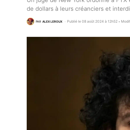
Un juge de New York ordonne à FTX e
de dollars à leurs créanciers et interdi
Publié le 08 août 2024 à 12h52
Modif
PAR
ALEX LEROUX
•