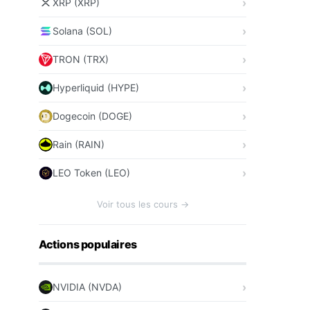
XRP (XRP)
Solana (SOL)
TRON (TRX)
Hyperliquid (HYPE)
Dogecoin (DOGE)
Rain (RAIN)
LEO Token (LEO)
Voir tous les cours →
Actions populaires
NVIDIA (NVDA)