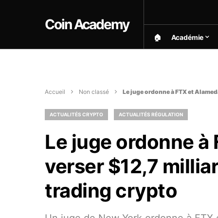
Coin Academy
🏠︎
Académie
Accueil
Non classé
Le juge ordonne à FTX et Alameda 
ACTUALITÉS CRYPTO
ACTUALITÉS RÉGULATION
Le juge ordonne à
verser $12,7 milliar
trading crypto