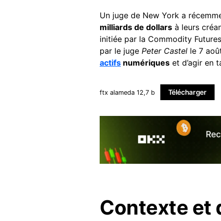
Un juge de New York a récemm
milliards de dollars
à leurs créa
initiée par la Commodity Futur
par le juge
Peter Castel
le 7 aoû
actifs
numériques
et d’agir en t
Télécharger
ftx alameda 12,7 b
Contexte et d