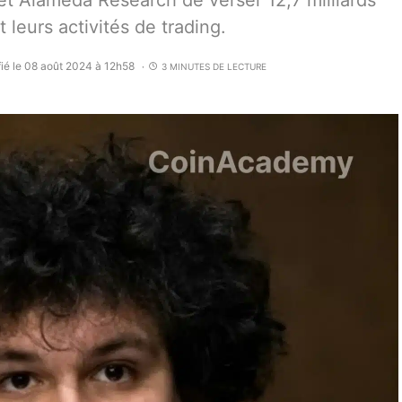
t Alameda Research de verser 12,7 milliards
t leurs activités de trading.
ié le 08 août 2024 à 12h58
3 MINUTES DE LECTURE