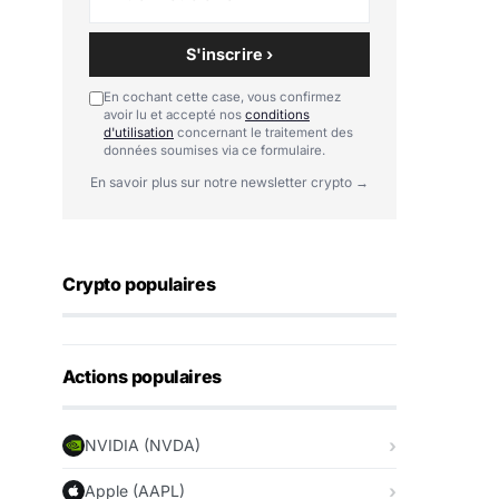
S'inscrire ›
En cochant cette case, vous confirmez
avoir lu et accepté nos
conditions
d'utilisation
concernant le traitement des
données soumises via ce formulaire.
En savoir plus sur notre newsletter crypto →
Crypto populaires
Actions populaires
NVIDIA (NVDA)
Apple (AAPL)