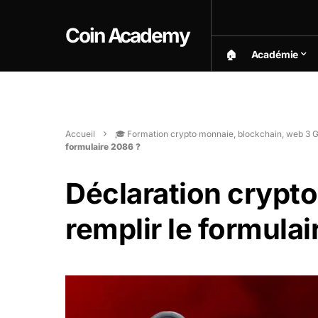
Coin Academy
🏠︎
Académie
Accueil
🎓 Formation crypto monnaie, blockchain, web 3 G
formulaire 2086 ?
Déclaration crypt
remplir le formulai