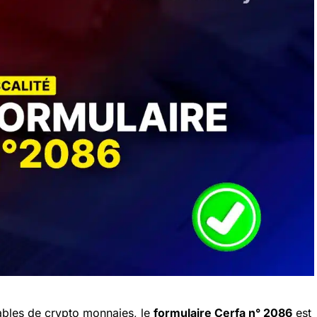
sables de crypto monnaies, le
formulaire Cerfa n° 2086
est