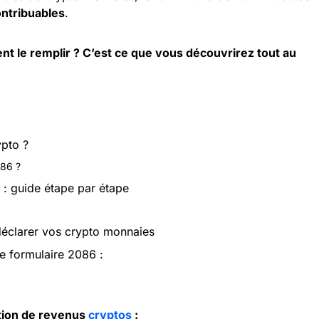
ontribuables
.
t le remplir ? C’est ce que vous découvrirez tout au
ypto ?
086 ?
: guide étape par étape
 déclarer vos crypto monnaies
e formulaire 2086 :
ation de revenus
cryptos
: