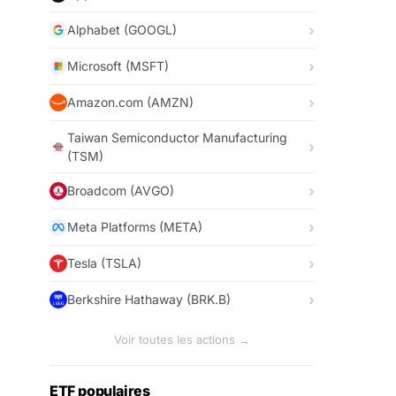
Alphabet (GOOGL)
Microsoft (MSFT)
Amazon.com (AMZN)
Taiwan Semiconductor Manufacturing
(TSM)
Broadcom (AVGO)
Meta Platforms (META)
Tesla (TSLA)
Berkshire Hathaway (BRK.B)
Voir toutes les actions →
ETF populaires