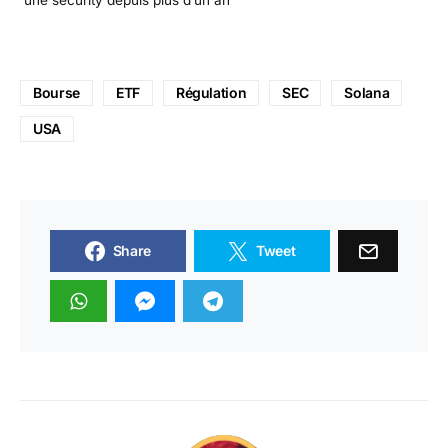
une security depuis plus d’un an
Bourse
ETF
Régulation
SEC
Solana
USA
Share
Tweet