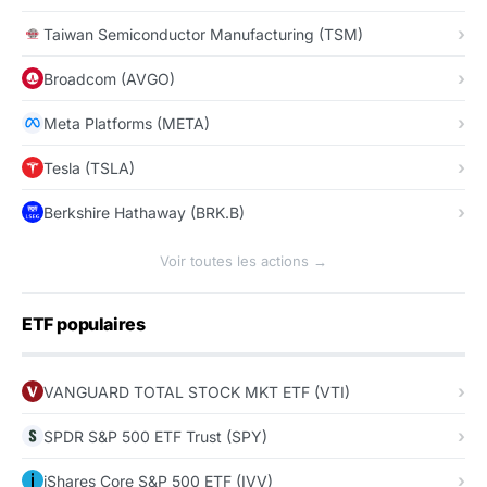
Taiwan Semiconductor Manufacturing (TSM)
Broadcom (AVGO)
Meta Platforms (META)
Tesla (TSLA)
Berkshire Hathaway (BRK.B)
Voir toutes les actions →
ETF populaires
VANGUARD TOTAL STOCK MKT ETF (VTI)
SPDR S&P 500 ETF Trust (SPY)
iShares Core S&P 500 ETF (IVV)