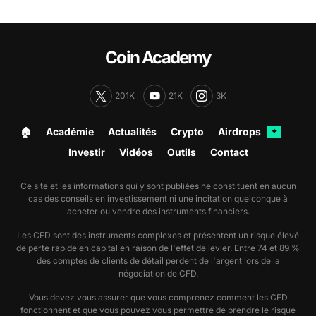
Coin Academy
201K
21K
3K
🏠︎
Académie
Actualités
Crypto
Airdrops
✦
Investir
Vidéos
Outils
Contact
Ce site et les informations qui y sont publiées ne constituent en aucun
cas des conseils en investissement ni une incitation quelconque à
acheter ou vendre des instruments financiers.
Les CFD sont des instruments complexes et présentent un risque élevé
de perte rapide en capital en raison de l'effet de levier. Entre 74 et 89 %
des comptes de clients de détail perdent de l'argent lors de la
négociation de CFD.
Vous devez vous assurer que vous comprenez comment les CFD
fonctionnent et que vous pouvez vous permettre de prendre le risque