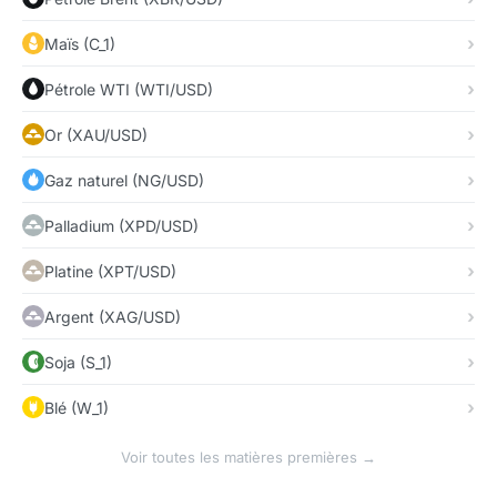
Maïs (C_1)
Pétrole WTI (WTI/USD)
Or (XAU/USD)
Gaz naturel (NG/USD)
Palladium (XPD/USD)
Platine (XPT/USD)
Argent (XAG/USD)
Soja (S_1)
Blé (W_1)
Voir toutes les matières premières →