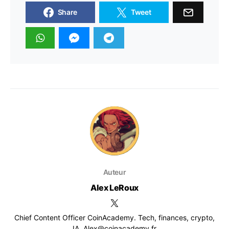
Share
Tweet
Auteur
Alex LeRoux
Chief Content Officer CoinAcademy. Tech, finances, crypto,
IA. Alex@coinacademy.fr