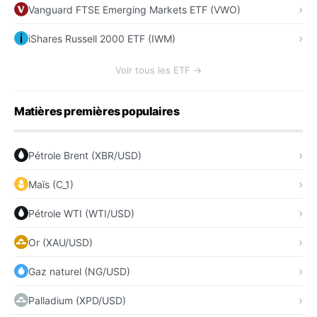
Vanguard FTSE Emerging Markets ETF (VWO)
iShares Russell 2000 ETF (IWM)
Voir tous les ETF →
Matières premières populaires
Pétrole Brent (XBR/USD)
Maïs (C_1)
Pétrole WTI (WTI/USD)
Or (XAU/USD)
Gaz naturel (NG/USD)
Palladium (XPD/USD)