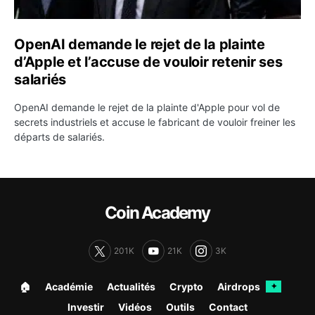
OpenAI demande le rejet de la plainte
d’Apple et l’accuse de vouloir retenir ses
salariés
OpenAI demande le rejet de la plainte d'Apple pour vol de
secrets industriels et accuse le fabricant de vouloir freiner les
départs de salariés.
Coin Academy
201K
21K
3K
🏠︎
Académie
Actualités
Crypto
Airdrops
✦
Investir
Vidéos
Outils
Contact