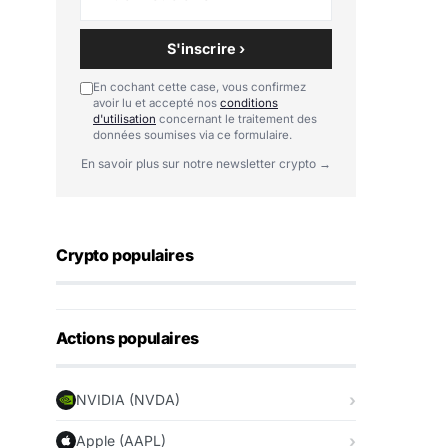
S'inscrire ›
En cochant cette case, vous confirmez
avoir lu et accepté nos
conditions
d'utilisation
concernant le traitement des
données soumises via ce formulaire.
En savoir plus sur notre newsletter crypto →
Crypto populaires
Actions populaires
NVIDIA (NVDA)
Apple (AAPL)