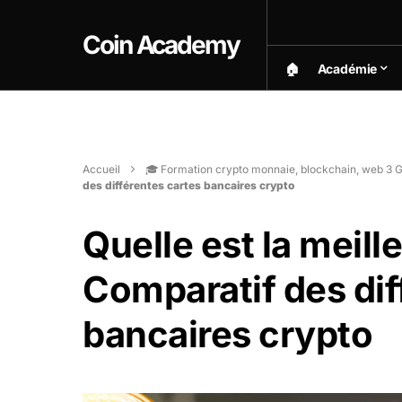
Coin Academy
🏠︎
Académie
Accueil
🎓 Formation crypto monnaie, blockchain, web 3 G
des différentes cartes bancaires crypto
Quelle est la meill
Comparatif des dif
bancaires crypto