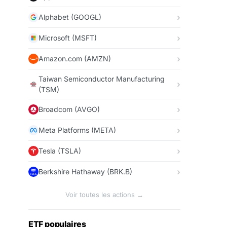
Alphabet (GOOGL)
Microsoft (MSFT)
Amazon.com (AMZN)
Taiwan Semiconductor Manufacturing
(TSM)
Broadcom (AVGO)
Meta Platforms (META)
Tesla (TSLA)
Berkshire Hathaway (BRK.B)
Voir toutes les actions →
ETF populaires